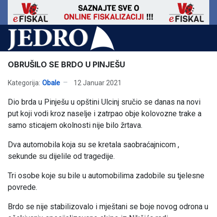
OBRUŠILO SE BRDO U PINJEŠU
Kategorija:
Obale
12 Januar 2021
Dio brda u Pinješu u opštini Ulcinj sručio se danas na novi
put koji vodi kroz naselje i zatrpao obje kolovozne trake a
samo sticajem okolnosti nije bilo žrtava.
Dva automobila koja su se kretala saobraćajnicom ,
sekunde su dijelile od tragedije.
Tri osobe koje su bile u automobilima zadobile su tjelesne
povrede.
Brdo se nije stabilizovalo i mještani se boje novog odrona u