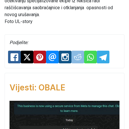
očekivanju specijalizovane ekipe iz Nikšića radi
raščišcavanja saobraćajnice i otklanjanja opasnosti od
novog urušavanja.
Foto UL-story
Podjelite:
Vijesti: OBALE