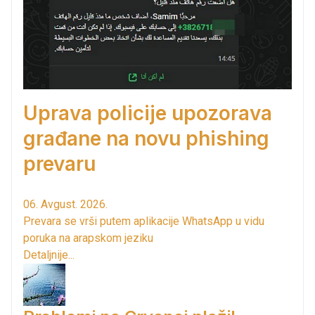
Uprava policije upozorava
građane na novu phishing
prevaru
06. Avgust. 2026.
Prevara se vrši putem aplikacije WhatsApp u vidu
poruka na arapskom jeziku
Detaljnije...