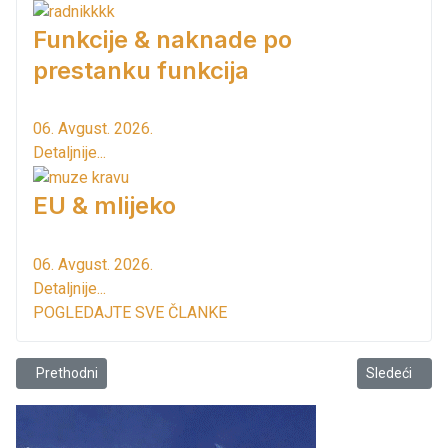
Funkcije & naknade po
prestanku funkcija
06. Avgust. 2026.
Detaljnije...
EU & mlijeko
06. Avgust. 2026.
Detaljnije...
POGLEDAJTE SVE ČLANKE
Prethodni članak: Dan državnosti uz umjetnost, muziku i zalazak s
Sledeći član
Prethodni
Sledeći