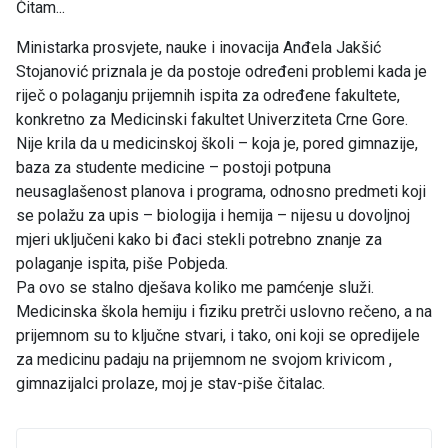
Čitam...
Ministarka prosvjete, nauke i inovacija Anđela Jakšić
Stojanović priznala je da postoje određeni problemi kada je
riječ o polaganju prijemnih ispita za određene fakultete,
konkretno za Medicinski fakultet Univerziteta Crne Gore.
Nije krila da u medicinskoj školi – koja je, pored gimnazije,
baza za studente medicine – postoji potpuna
neusaglašenost planova i programa, odnosno predmeti koji
se polažu za upis – biologija i hemija – nijesu u dovoljnoj
mjeri uključeni kako bi đaci stekli potrebno znanje za
polaganje ispita, piše Pobjeda.
Pa ovo se stalno dješava koliko me pamćenje služi.
Medicinska škola hemiju i fiziku pretrči uslovno rečeno, a na
prijemnom su to ključne stvari, i tako, oni koji se opredijele
za medicinu padaju na prijemnom ne svojom krivicom ,
gimnazijalci prolaze, moj je stav-piše čitalac.