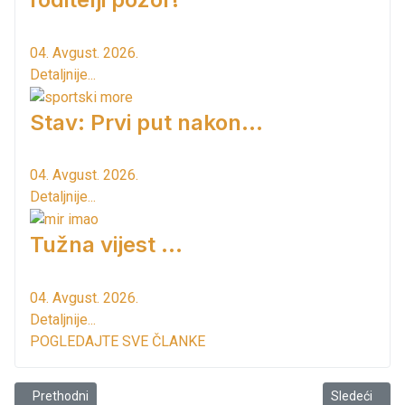
04. Avgust. 2026.
Detaljnije...
Stav: Prvi put nakon…
04. Avgust. 2026.
Detaljnije...
Tužna vijest ...
04. Avgust. 2026.
Detaljnije...
POGLEDAJTE SVE ČLANKE
Prethodni članak: Prijava za divlju deponiju guma
Sledeći člana
Prethodni
Sledeći