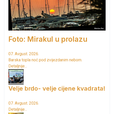
Foto: Mirakul u prolazu
07. Avgust. 2026.
Barska topla noć pod zvijezdanim nebom.
Detaljnije...
Velje brdo- velje cijene kvadrata!
07. Avgust. 2026.
Detaljnije...