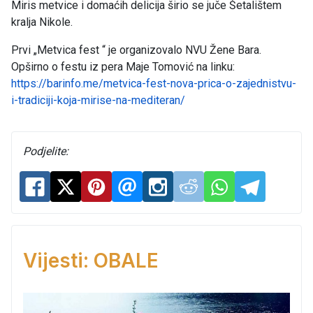
Miris metvice i domaćih delicija širio se juče Šetalištem
kralja Nikole.
Prvi „Metvica fest “ je organizovalo NVU Žene Bara.
Opširno o festu iz pera Maje Tomović na linku:
https://barinfo.me/metvica-fest-nova-prica-o-zajednistvu-
i-tradiciji-koja-mirise-na-mediteran/
Podjelite:
Vijesti: OBALE