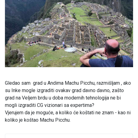
Gledao sam grad u Andima Machu Picchu, razmišljam , ako
su Inke mogle izgraditi ovakav grad davno davno, zašto
grad na Veljem brdu u doba modernih tehnologija ne bi
mogli izgraditi CG vizionari sa expertima?
Vjerujem da je moguće, a koliko će koštati ne znam - kao ni
koliko je koštao Machu Picchu.