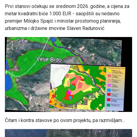
Prvi stanovi očekuju se sredinom 2026. godine, a cijena za
metar kvadratni biće 1.000 EUR - saopštili su nedavno
premijer Milojko Spajić i ministar prostornog planiranja,
urbanizma i državne imovine Slaven Radunović
Čitam i kontra stavove po ovom projektu, pa razmišljam...