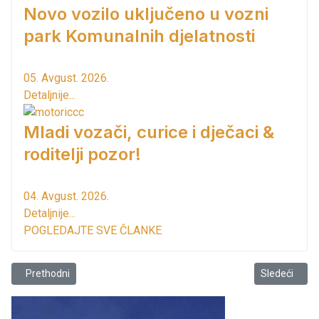
Novo vozilo uključeno u vozni
park Komunalnih djelatnosti
05. Avgust. 2026.
Detaljnije...
Mladi vozači, curice i dječaci &
roditelji pozor!
04. Avgust. 2026.
Detaljnije...
POGLEDAJTE SVE ČLANKE
Prethodni članak: Iz Lokalnog akcionog plana za socijalnu inkluziju
Sledeći člana
Prethodni
Sledeći