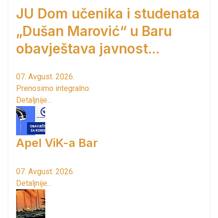
JU Dom učenika i studenata
„Dušan Marović“ u Baru
obavještava javnost...
07. Avgust. 2026.
Prenosimo integralno.
Detaljnije...
Apel ViK-a Bar
07. Avgust. 2026.
Detaljnije...