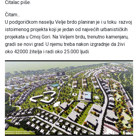
Čitalac piše.
Čitam...
U podgoričkom naselju Velje brdo planiran je i u toku razvoj
istoimenog projekta koji je jedan od najvećih urbanističkih
projekata u Crnoj Gori. Na Veljem brdu, trenutno kamenjaru,
gradi se novi grad. U njemu treba nakon izgradnje da živi
oko 42000 žitelja i radi oko 25.000 ljudi.