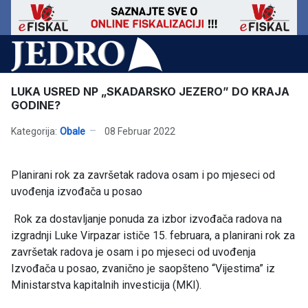
LUKA USRED NP „SKADARSKO JEZERO” DO KRAJA
GODINE?
Kategorija:
Obale
08 Februar 2022
Planirani rok za završetak radova osam i po mjeseci od
uvođenja izvođača u posao
Rok za dostavljanje ponuda za izbor izvođača radova na
izgradnji Luke Virpazar ističe 15. februara, a planirani rok za
završetak radova je osam i po mjeseci od uvođenja
Izvođača u posao, zvanično je saopšteno “Vijestima” iz
Ministarstva kapitalnih investicija (MKI).