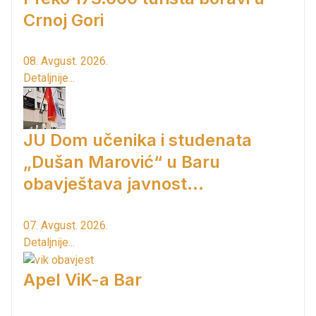
Crnoj Gori
08. Avgust. 2026.
Detaljnije...
JU Dom učenika i studenata
„Dušan Marović“ u Baru
obavještava javnost...
07. Avgust. 2026.
Detaljnije...
Apel ViK-a Bar