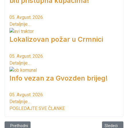
biti pristupna kupačima!
05. Avgust. 2026.
Detaljnije...
Lokalizovan požar u Crmnici
05. Avgust. 2026.
Detaljnije...
Info vezan za Gvozden brijeg!
05. Avgust. 2026.
Detaljnije...
POGLEDAJTE SVE ČLANKE
Prethodni članak: Primjer društveno odgovorne saradnje
Sledeći član
Prethodni
Sledeći