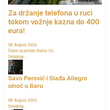
Za držanje telefona u ruci
tokom vožnje kazna do 400
eura!
08. Avgust. 2026.
Čitam na portalu Biznis CG...
Detaljnije...
Savo Perović i Slađa Allegro
sinoć u Baru
08. Avgust. 2026.
Detaljnije...