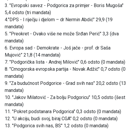
3. "Evropski savez - Podgorica za primjer - Boris Mugoša"
5,4 odsto (tri mandata)
4."DPS - I riječju i djelom – dr Nermin Abdić" 29,9 (19
mandata)
5. "Preokret - Ovako više ne može Srđan Perić" 3,3 (dva
mandata)
6. Evropa sad - Demokrate - Još jače - prof. dr Saša
Mujović” 21,8 (14 mandata)
7. "Podgorička lista - Andrej Milović" 0,6 odsto (0 mandata)
8. "Crnogorska evropska partija - Novak Adžić" 0,7 odsto (0
mandata)
9. "Za budućnost Podgorice - Grad svih nas" 20,2 odsto (13
mandata)
10. "Jakov Milatović - Za bolju Podgoricu" 10,5 odsto (šest
mandata)
11. "Pokret podstanara Podgorica" 0,3 odsto (0 mandata)
12. "U akciju, budi svoj, biraj CGA" 0,2 odsto (0 mandata)
13. "Podgorica svih nas, BS" 1,2 odsto (0 mandata)