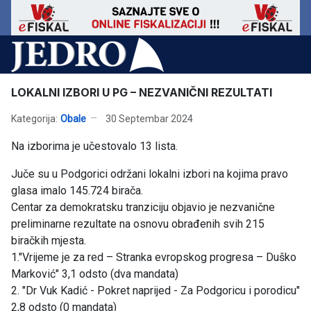
LOKALNI IZBORI U PG – NEZVANIČNI REZULTATI
Kategorija:
Obale
30 Septembar 2024
Na izborima je učestovalo 13 lista.
Juče su u Podgorici održani lokalni izbori na kojima pravo
glasa imalo 145.724 birača.
Centar za demokratsku tranziciju objavio je nezvanične
preliminarne rezultate na osnovu obrađenih svih 215
biračkih mjesta.
1."Vrijeme je za red – Stranka evropskog progresa – Duško
Marković" 3,1 odsto (dva mandata)
2. "Dr Vuk Kadić - Pokret naprijed - Za Podgoricu i porodicu"
2,8 odsto (0 mandata)