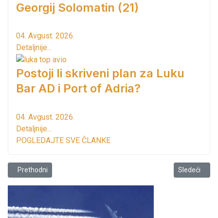
Georgij Solomatin (21)
04. Avgust. 2026.
Detaljnije...
Postoji li skriveni plan za Luku
Bar AD i Port of Adria?
04. Avgust. 2026.
Detaljnije...
POGLEDAJTE SVE ČLANKE
Prethodni članak: Andreina godina uspjeha na muzičkoj sceni
Sledeći člana
Prethodni
Sledeći