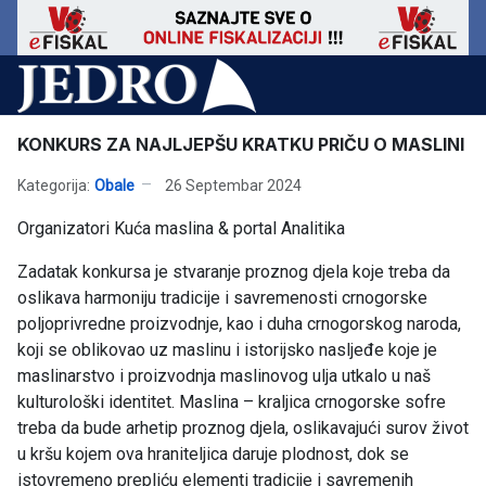
KONKURS ZA NAJLJEPŠU KRATKU PRIČU O MASLINI
Kategorija:
Obale
26 Septembar 2024
Organizatori Kuća maslina & portal Analitika
Zadatak konkursa je stvaranje proznog djela koje treba da
oslikava harmoniju tradicije i savremenosti crnogorske
poljoprivredne proizvodnje, kao i duha crnogorskog naroda,
koji se oblikovao uz maslinu i istorijsko nasljeđe koje je
maslinarstvo i proizvodnja maslinovog ulja utkalo u naš
kulturološki identitet. Maslina – kraljica crnogorske sofre
treba da bude arhetip proznog djela, oslikavajući surov život
u kršu kojem ova hraniteljica daruje plodnost, dok se
istovremeno prepliću elementi tradicije i savremenih