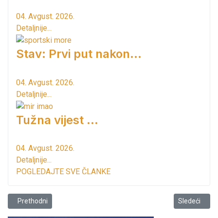
04. Avgust. 2026.
Detaljnije...
Stav: Prvi put nakon…
04. Avgust. 2026.
Detaljnije...
Tužna vijest ...
04. Avgust. 2026.
Detaljnije...
POGLEDAJTE SVE ČLANKE
Prethodni članak: Obimni radovi na sanaciji posljedica olujnih padav
Sledeći člana
Prethodni
Sledeći