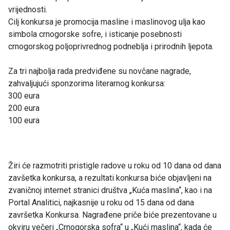
vrijednosti.
Cilj konkursa je promocija masline i maslinovog ulja kao
simbola crnogorske sofre, i isticanje posebnosti
crnogorskog poljoprivrednog podneblja i prirodnih ljepota.
Za tri najbolja rada predviđene su novčane nagrade,
zahvaljujući sponzorima literarnog konkursa:
300 eura
200 eura
100 eura
Žiri će razmotriti pristigle radove u roku od 10 dana od dana
zavšetka konkursa, a rezultati konkursa biće objavljeni na
zvaničnoj internet stranici društva „Kuća maslina“, kao i na
Portal Analitici, najkasnije u roku od 15 dana od dana
završetka Konkursa. Nagrađene priče biće prezentovane u
okviru večeri „Crnogorska sofra“ u „Kući maslina“, kada će