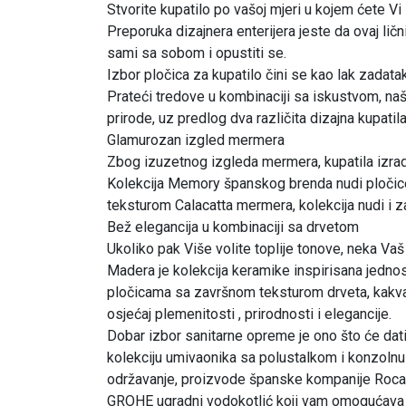
Stvorite kupatilo po vašoj mjeri u kojem ćete Vi
Preporuka dizajnera enterijera jeste da ovaj lič
sami sa sobom i opustiti se.
Izbor pločica za kupatilo čini se kao lak zadata
Prateći tredove u kombinaciji sa iskustvom, naša
prirode, uz predlog dva različita dizajna kupatil
Glamurozan izgled mermera
Zbog izuzetnog izgleda mermera, kupatila izra
Kolekcija Memory španskog brenda nudi pločice 
teksturom Calacatta mermera, kolekcija nudi i zan
Bež elegancija u kombinaciji sa drvetom
Ukoliko pak Više volite toplije tonove, neka Va
Madera je kolekcija keramike inspirisana jednost
pločicama sa završnom teksturom drveta, kakva 
osjećaj plemenitosti , prirodnosti i elegancije.
Dobar izbor sanitarne opreme je ono što će dati
kolekciju umivaonika sa polustalkom i konzoln
održavanje, proizvode španske kompanije Roca, k
GROHE ugradni vodokotlić koji vam omogućava n