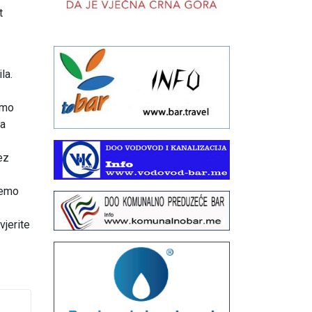
t
la.
emo
sa
ez
ćemo
vjerite