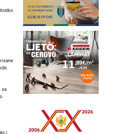
 kratko
irisane
ode.
i sa
no
ao i