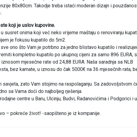
nzije 80x80cm. Takodje treba istaći moderan dizajn i pouzdanos
.
ste koji je uslov kupovine.
susret onima koji već neko vrijeme maštaju o renoviranju kupati
čijem je fokusu kupatilo do 5m2.
ve ono što Vam je potrbno za jedno blistavo kupatilo i realizuj
remiti kompletno kupatilo po ukupnoj cijeni za samo 896 EURA, 
 i iznosom mjesečne rate od 24,88 EURA. Naša saradnja sa NLB
esta, bez kamate, u iznosu do čak 5000€ na 36 mjesečnih rata, b
nih savjeta, zato Vam stojimo na raspolaganju. Sa zadovoljstvom 
edno sa Vama doći do najboljeg rješenja.
dajne centre u Baru, Ulcinju, Budvi, Radanovićima i Podgorici i u
ovo – pokreće život! -saopšteno je iz kompanije.