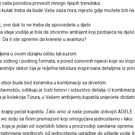
 i vaša porodica provesti mnogo lijepih trenutaka.
ni kutak treba da bude Vaša oaza mira, mjesto gdje možete biti na
k, sve dok to ne treba da sprovedete u djelo.
 ideja vodilja je bila da stvorimo ambijent koji podsjeća na djelić
a. Da li ste spremni da krenete u avanturu?
djena u ovom dizajnu odišu luksuzom.
zidnog i podnog formata, a pored osnovnih nijansi koje su insp
imljiv dekor čija je reljefna tekstura inspirisana detaljima iz prir
š izbor bude bež keramika u kombinaciji sa drvetom.
avnošću, odlikuju je čisti tonovi i odsustvo detalja. U kombinacij
je kolekcija Tizura, u Vašem ambijentu kupatila unijećete dodat
 krajnji pečat kupatilu. Zato smo iz naše ponude izdvojili ADELE
u wc šolju sa finim premazom koji omogućava jednostavno i lako
oja je jedan od svjetskih lidera u proizvodnji sanitarne opreme.
ebrojene prednosti, od jednostavne ugradnje do uštede vode, k