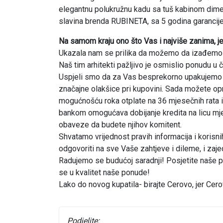
elegantnu polukružnu kadu sa tuš kabinom dime
slavina brenda RUBINETA, sa 5 godina garancije
Na samom kraju ono što Vas i najviše zanima, je
Ukazala nam se prilika da možemo da izađemo u 
Naš tim arhitekti pažljivo je osmislio ponudu u 
Uspjeli smo da za Vas besprekorno upakujemo s
značajne olakšice pri kupovini. Sada možete op
mogućnošću roka otplate na 36 mjesečnih rata
bankom omogućava dobijanje kredita na licu mj
obaveze da budete njihov komitent.
Shvatamo vrijednost pravih informacija i koris
odgovoriti na sve Vaše zahtjeve i dileme, i zaj
Radujemo se budućoj saradnji! Posjetite naše pro
se u kvalitet naše ponude!
Lako do novog kupatila- birajte Cerovo, jer Cer
Podjelite: