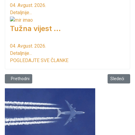
04. Avgust. 2026.
Detaljnije...
Tužna vijest ...
04. Avgust. 2026.
Detaljnije...
POGLEDAJTE SVE ČLANKE
Prethodni članak: Video: Sve se može na lijepo i dogovorom!
Sledeći člana
Prethodni
Sledeći