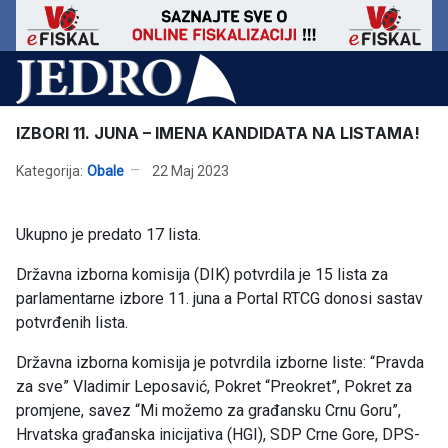
IZBORI 11. JUNA – IMENA KANDIDATA NA LISTAMA!
Kategorija:
Obale
22 Maj 2023
Ukupno je predato 17 lista.
Državna izborna komisija (DIK) potvrdila je 15 lista za
parlamentarne izbore 11. juna a Portal RTCG donosi sastav
potvrđenih lista.
Državna izborna komisija je potvrdila izborne liste: “Pravda
za sve” Vladimir Leposavić, Pokret “Preokret”, Pokret za
promjene, savez “Mi možemo za građansku Crnu Goru”,
Hrvatska građanska inicijativa (HGI), SDP Crne Gore, DPS-