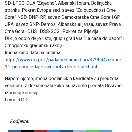
SD-LPCG-DUA “Zajedno”, Albanski forum, Bošnjačka
stranka, Pokret Evropa sad, savez “Za budućnost Crne
Gore” NSD-DNP-RP, savez Demokratske Crne Gore i GP
URA, savez SNP-Demos, Albanska alijansa, savez Prava
Crna Gora–DHS–DSS-SCG–Pokret za Pljevlja..
DIK je odbio dvije liste, grupu građana “La casa de papel” i
Crnogorsku građansku akciju.
Imena kandidata na listama:
https://www.rtcg.me/parlamentarniizbori/429644/izbori-
11-juna-pogledajte-sve-potvrdjene-liste.html
Napominjemo, imena poslaničkih kandidata su preuzeta
većinom iz dokumenata kako su izvorno predata Državnoj
izbornoj komisiji
Izvor: RTCG
Podjelite: