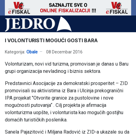
I VOLONTURISTI MOGUĆI GOSTI BARA
Kategorija:
Obale
08 Decembar 2016
Volonturizam, novi vid turizma, promovisan je danas u Baru
grupi organizacija nevladinog i biznis sektora.
Predstavnici Asocijacije za demokratski prosperitet – ZID
promovisali su aktivistima iz Bara i Ulcinja prekogranični
IPA projekat "Otvorite granice za pustolovine i nove
mogućnosti putovanja“ . Cilj projekta je afirmacija
volonturizma uopšte, i volonturista kao mogućih gostijhu
domaćih turističkih poslenika.
Sanela Pajazitović i Miljana Radović iz ZID-a ukazale su da