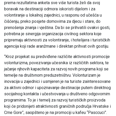
prema rezultatima anketa sve više turista želi da svoj
boravak na destinaciji odmora iskoristi dijelom i za
volontiranje u lokalnoj zajednici, u rasponu od učešća u
čišćenju, preko posjete domovima za djecu i stare, do
prenošenja znanja i vještina. Da bi se prihvatili ovakvi gosti,
potrebna je sinergija organizacija civilnog sektora koje
pripremaju aktivnosti za volontiranje, i hotelijera i turističkih
agencija koji rade aranžmane i direktan prihvat ovih gostiju.
“Kroz projekat su predviđene različite aktivnosti promocije
volonturizma, povezivanja učesnika iz različitih sektora, te
jačanje njhovih kapaciteta za razvoj novih programa koji se
temelje na društvnom preduzetništvu. Volonturizam je
inovacija u zajednici i usmjeren je na turiste zainteresovane
za aktivni odmor i upoznavanje destinacije putem direktnog
socijalnog kontakta i učestvovanja u društveno odgovornim
programima. To je i temelj za razvoj turističkih proizvoda
koji će pridonijeti atraktivnosti graničnih područja Hrvatske i
Crne Gore”, saopšteno je na promociji u kafeu “Pasccuci”.