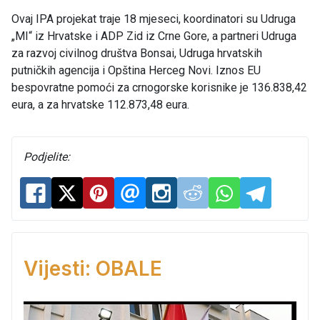
Ovaj IPA projekat traje 18 mjeseci, koordinatori su Udruga
„MI“ iz Hrvatske i ADP Zid iz Crne Gore, a partneri Udruga
za razvoj civilnog društva Bonsai, Udruga hrvatskih
putničkih agencija i Opština Herceg Novi. Iznos EU
bespovratne pomoći za crnogorske korisnike je 136.838,42
eura, a za hrvatske 112.873,48 eura.
Podjelite:
Vijesti: OBALE