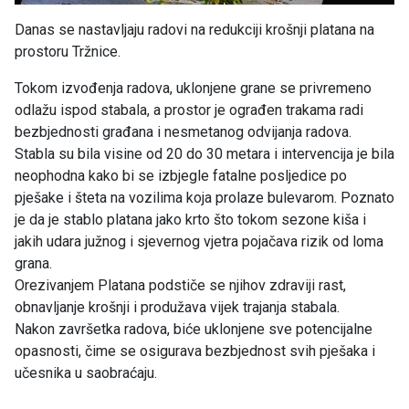
Danas se nastavljaju radovi na redukciji krošnji platana na
prostoru Tržnice.
Tokom izvođenja radova, uklonjene grane se privremeno
odlažu ispod stabala, a prostor je ograđen trakama radi
bezbjednosti građana i nesmetanog odvijanja radova.
Stabla su bila visine od 20 do 30 metara i intervencija je bila
neophodna kako bi se izbjegle fatalne posljedice po
pješake i šteta na vozilima koja prolaze bulevarom. Poznato
je da je stablo platana jako krto što tokom sezone kiša i
jakih udara južnog i sjevernog vjetra pojačava rizik od loma
grana.
Orezivanjem Platana podstiče se njihov zdraviji rast,
obnavljanje krošnji i produžava vijek trajanja stabala.
Nakon završetka radova, biće uklonjene sve potencijalne
opasnosti, čime se osigurava bezbjednost svih pješaka i
učesnika u saobraćaju.