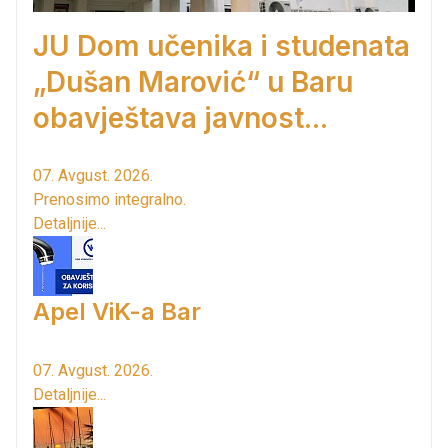
JU Dom učenika i studenata
„Dušan Marović“ u Baru
obavještava javnost...
07. Avgust. 2026.
Prenosimo integralno.
Detaljnije...
Apel ViK-a Bar
07. Avgust. 2026.
Detaljnije...