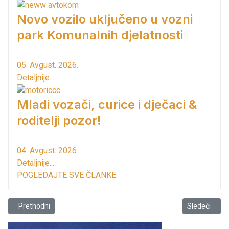
Novo vozilo uključeno u vozni
park Komunalnih djelatnosti
05. Avgust. 2026.
Detaljnije...
Mladi vozači, curice i dječaci &
roditelji pozor!
04. Avgust. 2026.
Detaljnije...
POGLEDAJTE SVE ČLANKE
Prethodni članak: Nova godina u Baru!
Sledeći člana
Prethodni
Sledeći