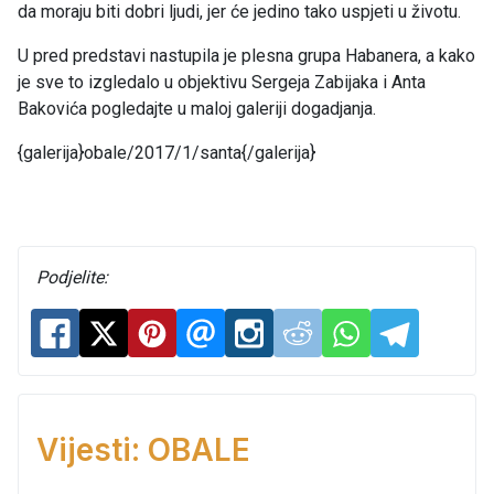
da moraju biti dobri ljudi, jer će jedino tako uspjeti u životu.
U pred predstavi nastupila je plesna grupa Habanera, a kako
je sve to izgledalo u objektivu Sergeja Zabijaka i Anta
Bakovića pogledajte u maloj galeriji dogadjanja.
{galerija}obale/2017/1/santa{/galerija}
Podjelite:
Vijesti: OBALE