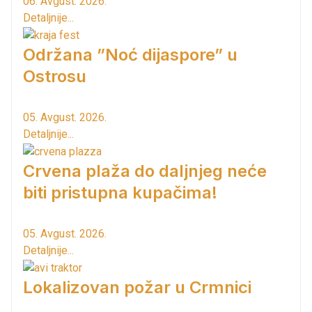
06. Avgust. 2026.
Detaljnije...
Održana ”Noć dijaspore” u
Ostrosu
05. Avgust. 2026.
Detaljnije...
Crvena plaža do daljnjeg neće
biti pristupna kupačima!
05. Avgust. 2026.
Detaljnije...
Lokalizovan požar u Crmnici