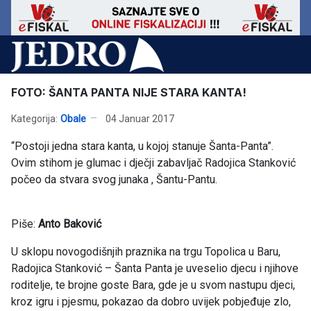
FOTO: ŠANTA PANTA NIJE STARA KANTA!
Kategorija:
Obale
04 Januar 2017
“Postoji jedna stara kanta, u kojoj stanuje Šanta-Panta”.
Ovim stihom je glumac i dječji zabavljač Radojica Stanković
počeo da stvara svog junaka , Šantu-Pantu.
Piše:
Anto Baković
U sklopu novogodišnjih praznika na trgu Topolica u Baru,
Radojica Stanković – Šanta Panta je uveselio djecu i njihove
roditelje, te brojne goste Bara, gde je u svom nastupu djeci,
kroz igru i pjesmu, pokazao da dobro uvijek pobjeđuje zlo,