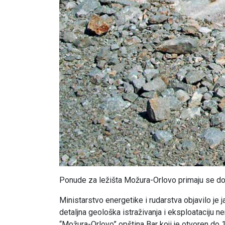
Ponude za ležišta Možura-Orlovo primaju se do 1
Ministarstvo energetike i rudarstva objavilo je 
detaljna geološka istraživanja i eksploataciju
“Možura-Orlovo” opština Bar koji je otvoren do 16