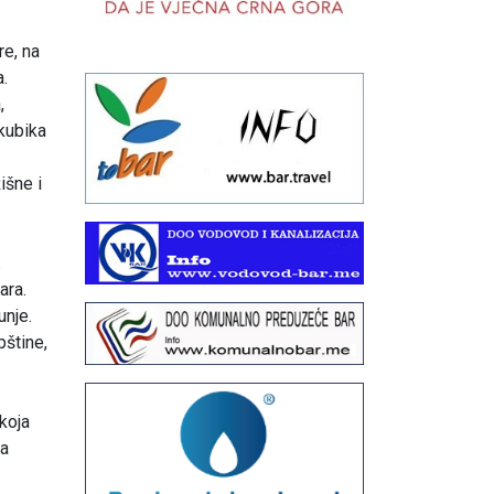
re, na
a.
,
 kubika
išne i
.
ara.
unje.
pštine,
koja
ka