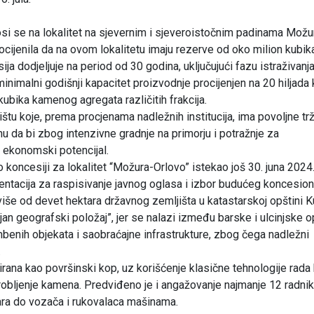
si se na lokalitet na sjevernim i sjeveroistočnim padinama Možu
rocijenila da na ovom lokalitetu imaju rezerve od oko milion kubik
 dodjeljuje na period od 30 godina, uključujući fazu istraživanja
inimalni godišnji kapacitet proizvodnje procijenjen na 20 hiljada
ubika kamenog agregata različitih frakcija.
ištu koje, prema procjenama nadležnih institucija, ima povoljne trž
nu da bi zbog intenzivne gradnje na primorju i potražnje za
 ekonomski potencijal.
koncesiji za lokalitet “Možura-Orlovo” istekao još 30. juna 2024
ntacija za raspisivanje javnog oglasa i izbor budućeg koncesion
še od devet hektara državnog zemljišta u katastarskoj opštini K
jan geografski položaj”, jer se nalazi između barske i ulcinjske o
mbenih objekata i saobraćajne infrastrukture, zbog čega nadležni
.
rana kao površinski kop, uz korišćenje klasične tehnologije rada 
i drobljenje kamena. Predviđeno je i angažovanje najmanje 12 radni
ičara do vozača i rukovalaca mašinama.