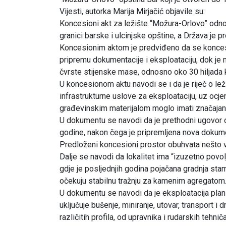
Vijesti, autorka Marija Mirjačić objavile su:
Koncesioni akt za ležište “Možura-Orlovo” odno
granici barske i ulcinjske opštine, a Država je p
Koncesionim aktom je predviđeno da se koncesija
pripremu dokumentacije i eksploataciju, dok je m
čvrste stijenske mase, odnosno oko 30 hiljada k
U koncesionom aktu navodi se i da je riječ o lež
infrastrukturne uslove za eksploataciju, uz ocje
građevinskim materijalom moglo imati značajan
U dokumentu se navodi da je prethodni ugovor o 
godine, nakon čega je pripremljena nova dokume
Predloženi koncesioni prostor obuhvata nešto vi
Dalje se navodi da lokalitet ima “izuzetno povol
gdje je posljednjih godina pojačana gradnja sta
očekuju stabilnu tražnju za kamenim agregatom
U dokumentu se navodi da je eksploatacija plani
uključuje bušenje, miniranje, utovar, transport 
različitih profila, od upravnika i rudarskih tehn