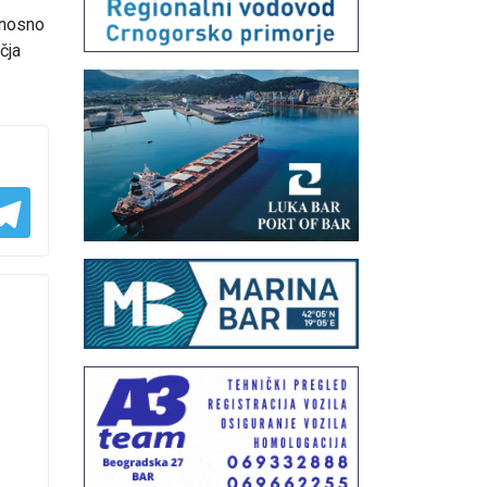
dnosno
čja