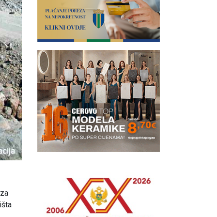
 za
išta