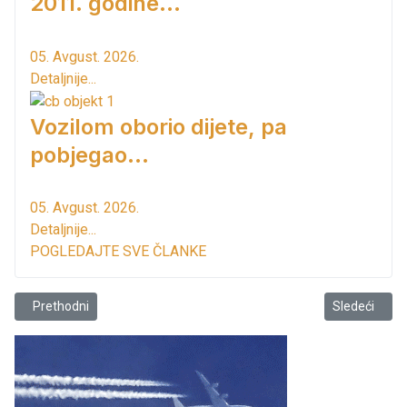
2011. godine...
05. Avgust. 2026.
Detaljnije...
Vozilom oborio dijete, pa
pobjegao...
05. Avgust. 2026.
Detaljnije...
POGLEDAJTE SVE ČLANKE
Prethodni članak: Grabuljanje lišća
Sledeći člana
Prethodni
Sledeći