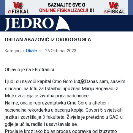
DRITAN ABAZOVIĆ IZ DRUGOG UGLA
Kategorija:
Obale
26 Oktobar 2023
Objavio je na FB stranici...
Ljudi su najveći kapital Crne Gore ߇Ⱏ窠Danas sam, sasvim
slučajno, na letu za Istanbul upoznao Mariju Bogavac iz
Mojkovca, čija je životna priča naduhnuće.
Naime, ona je reprezentativka Crne Gore u atletici i
nacionalna rekorderka u bacanju koplja. Govori 5 svjetskih
jezika i završila je 3 fakulteta. Živjela je pretežno u SAD-u,
gdje je učila, radila i usavršavala se.
Prošla je kroz jako bolan proces oporavka od izuzetno