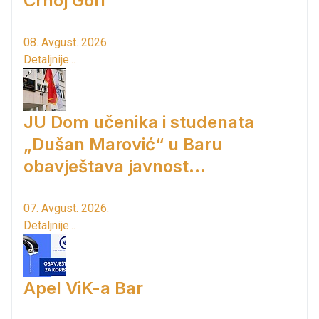
Crnoj Gori
08. Avgust. 2026.
Detaljnije...
JU Dom učenika i studenata
„Dušan Marović“ u Baru
obavještava javnost...
07. Avgust. 2026.
Detaljnije...
Apel ViK-a Bar