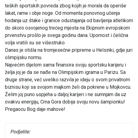
teških sportskih povreda zbog kojih je morala da operiše
lakat, rame i obje noge. Od momenta ponovnog učenja
hodanja uz štake i granice odustajanja od bavljenja atletikom
do skoro osvojenog trećeg mjesta na Ekipnom evropskom
prvenstvu prošlo je svega godinu dana. Upornost i čelična
volja vratili su se višestruko.
Danas je otišla na tromjesečne pripreme u Helsinki, gdje juri
olimpijsku normu.
Najvećim dijelom sama finansira svoju sportsku karijeru i
želja joj je da se nađe na Olimpijskim igrama u Parizu. Sa
druge strane, već uveliko razvila je ideju o svom privatnom
biznisu koji sa svojom majkom želi da pokrene u Mojkovcu.
Želim joj puno uspjeha u daljoj karijeri i ne sumnjam da uz
ovakvu energiju, Crna Gora dobija svoju novu šampionku!
Pregaocu Bog daje mahove!
Podjelite: