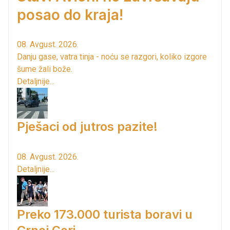
posao do kraja!
08. Avgust. 2026.
Danju gase, vatra tinja - noću se razgori, koliko izgore
šume žali bože.
Detaljnije...
Pješaci od jutros pazite!
08. Avgust. 2026.
Detaljnije...
Preko 173.000 turista boravi u