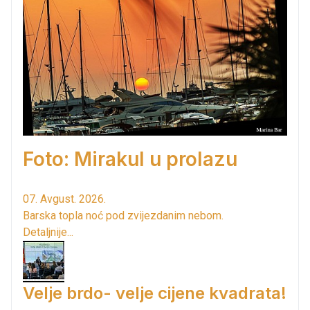
Foto: Mirakul u prolazu
07. Avgust. 2026.
Barska topla noć pod zvijezdanim nebom.
Detaljnije...
Velje brdo- velje cijene kvadrata!