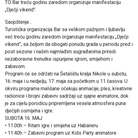
TO Bar treću godinu zaredom organizuje manifestaciju
„Dječji vikend”.
Saopštenje...
Turistička organizacija Bar sa velikom pažnjom i ljubavlju
već treću godinu zaredom organizuje manifestaciju „Dječji
vikend”, sa željom da obogati ponudu grada u periodu pred i
post sezone i našim najmlađim sugrađanima priredi
nezaboravne trenutke ispunjene igrom, smijehom i
zabavom.
Program će se održati na Šetalištu kralja Nikole u subotu,
16. maja i u nedjelju, 17. maja sa početkom u 11 časova. U
okviru programa mališane očekuju animacije, ples, kreativne
radionice i brojni zabavni sadržaji uz sjajne animatore, dok
je za cijelu porodicu pripremljena vesela atmosfera puna
dječijih osmijeha i igre.
SUBOTA 16. MAJ
• 11:00h – Ritam igre i smijeha uz Habaneru
• 11:40h – Zabavni program uz Kids Party animatore