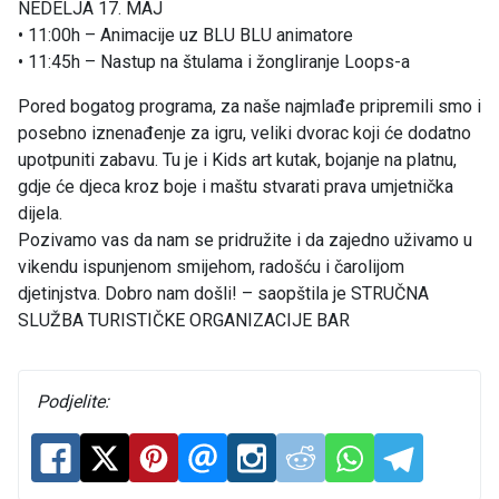
NEDELJA 17. MAJ
• 11:00h – Animacije uz BLU BLU animatore
• 11:45h – Nastup na štulama i žongliranje Loops-a
Pored bogatog programa, za naše najmlađe pripremili smo i
posebno iznenađenje za igru, veliki dvorac koji će dodatno
upotpuniti zabavu. Tu je i Kids art kutak, bojanje na platnu,
gdje će djeca kroz boje i maštu stvarati prava umjetnička
dijela.
Pozivamo vas da nam se pridružite i da zajedno uživamo u
vikendu ispunjenom smijehom, radošću i čarolijom
djetinjstva. Dobro nam došli! – saopštila je STRUČNA
SLUŽBA TURISTIČKE ORGANIZACIJE BAR
Podjelite: