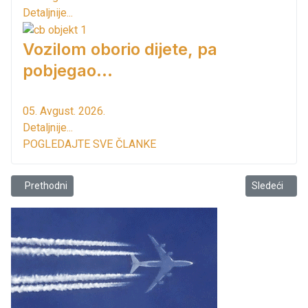
Detaljnije...
Vozilom oborio dijete, pa
pobjegao...
05. Avgust. 2026.
Detaljnije...
POGLEDAJTE SVE ČLANKE
Prethodni članak: Opština Bar saopštava
Sledeći član
Prethodni
Sledeći