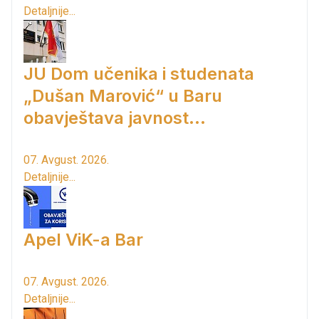
Detaljnije...
JU Dom učenika i studenata
„Dušan Marović“ u Baru
obavještava javnost...
07. Avgust. 2026.
Detaljnije...
Apel ViK-a Bar
07. Avgust. 2026.
Detaljnije...