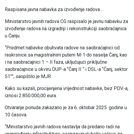
Raspisana javna nabavka za izvođenje radova ...
Ministarstvo javnih radova CG raspisalo je javnu nabavku za
izvođenje radova na izgradnji i rekonstrukciji saobraćajnica
u Čanju.
“Predmet nabavke obuhvata radove na saobraćajnici od
raskrsnice sa magistralnim putem M-1 do naselja Čanj, kao
i na saobraćajnici 1 – II faza, uključujući priključne
saobraćajnice u okviru DUP-a “Čanj II “ i DSL-a “Čanj, sektor
51””, saopštilo je MJR.
Kako su kazali, procijenjena vrijednost nabavke, bez PDV-a,
iznosi 2.850.000,00 eura.
Otvaranje ponuda zakazano je za 6. oktobar 2025. godine u
10 časova.
“Ministarstvo javnih radova nastavlja da predano radi na
unaprjeđenju infrastrukture, osiguravajući bolje uslove za