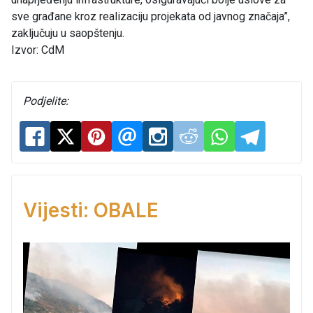
sve građane kroz realizaciju projekata od javnog značaja”,
zaključuju u saopštenju.
Izvor: CdM
Podjelite:
Vijesti: OBALE