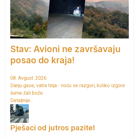
Stav: Avioni ne završavaju
posao do kraja!
08. Avgust. 2026.
Danju gase, vatra tinja - noću se razgori, koliko izgore
šume žali bože.
Detaljnije...
Pješaci od jutros pazite!