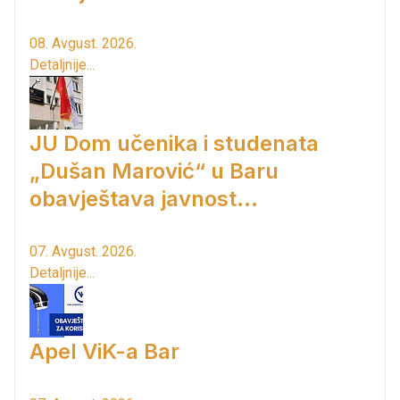
08. Avgust. 2026.
Detaljnije...
JU Dom učenika i studenata
„Dušan Marović“ u Baru
obavještava javnost...
07. Avgust. 2026.
Detaljnije...
Apel ViK-a Bar