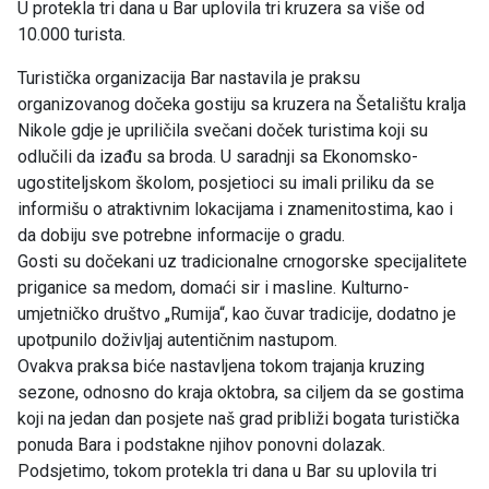
U protekla tri dana u Bar uplovila tri kruzera sa više od
10.000 turista.
Turistička organizacija Bar nastavila je praksu
organizovanog dočeka gostiju sa kruzera na Šetalištu kralja
Nikole gdje je upriličila svečani doček turistima koji su
odlučili da izađu sa broda. U saradnji sa Ekonomsko-
ugostiteljskom školom, posjetioci su imali priliku da se
informišu o atraktivnim lokacijama i znamenitostima, kao i
da dobiju sve potrebne informacije o gradu.
Gosti su dočekani uz tradicionalne crnogorske specijalitete
priganice sa medom, domaći sir i masline. Kulturno-
umjetničko društvo „Rumija“, kao čuvar tradicije, dodatno je
upotpunilo doživljaj autentičnim nastupom.
Ovakva praksa biće nastavljena tokom trajanja kruzing
sezone, odnosno do kraja oktobra, sa ciljem da se gostima
koji na jedan dan posjete naš grad približi bogata turistička
ponuda Bara i podstakne njihov ponovni dolazak.
Podsjetimo, tokom protekla tri dana u Bar su uplovila tri