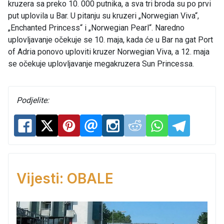
kruzera sa preko 10. 000 putnika, a sva tri broda su po prvi
put uplovila u Bar. U pitanju su kruzeri „Norwegian Viva“,
„Enchanted Princess“ i „Norwegian Pearl“. Naredno
uplovljavanje očekuje se 10. maja, kada će u Bar na gat Port
of Adria ponovo uploviti kruzer Norwegian Viva, a 12. maja
se očekuje uplovljavanje megakruzera Sun Princessa.
Podjelite:
Vijesti: OBALE