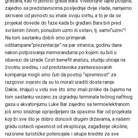
građana, kao ni javnost grada Bara. Višebrojne tajne posjete,
zajedno sa predstavnicima posljednje dvije vlade, namjerno
skrivane od javnosti su imale svoju svrhu, a to je da se
projekat dovede do faze kada bi građani Bara bili pred
svršenim činom, ponudom uzmi ili ostavi, tj. samo“uzmi”!
Na tom sastanku dobili smo primjerak
odštampane“prezentacije” na par stranica, godinu dana
nakon potpisivanja memoranduma po kojem su bili u
obavezi da izrade Cost-benefit analizu, studiju uticaja na
životnu sredinu, i od predstavnika zainteresovanih
kompanija mogli smo čuti da postoji “spremnost” za
razgovor svjesni da su to morali uraditi dosta ranije.
Dakle, imajući u vidu sve što smo imali prilike da čujemo na
tom sastanku vezano za izgradnju terminala tečnog naftnog
gasa u akvatorijumu Luke Bar zajedno sa termoelektranom
još smo snažnije oprijedjeljeni da spasimo Bar od projekata
koji bi sve što je dobro donosili drugim državama, a našem
gradu ostavili opasnost od eksplozija, zagađenje okoline,
razorene turističke potencijale i skupe kredite za sve