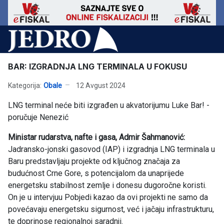
BAR: IZGRADNJA LNG TERMINALA U FOKUSU
Kategorija:
Obale
12 Avgust 2024
LNG terminal neće biti izgrađen u akvatorijumu Luke Bar! -
poručuje Nenezić
Ministar rudarstva, nafte i gasa, Admir Šahmanović:
Jadransko-jonski gasovod (IAP) i izgradnja LNG terminala u
Baru predstavljaju projekte od ključnog značaja za
budućnost Crne Gore, s potencijalom da unaprijede
energetsku stabilnost zemlje i donesu dugoročne koristi.
On je u intervjuu Pobjedi kazao da ovi projekti ne samo da
povećavaju energetsku sigurnost, već i jačaju infrastrukturu,
te doprinose regionalnoj saradnji.