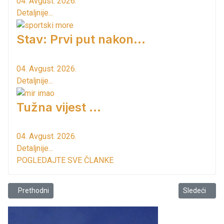
04. Avgust. 2026.
Detaljnije...
Stav: Prvi put nakon…
04. Avgust. 2026.
Detaljnije...
Tužna vijest ...
04. Avgust. 2026.
Detaljnije...
POGLEDAJTE SVE ČLANKE
Prethodni članak: Postavljeni stubići – nema parkiranja!
Sledeći člana
Prethodni
Sledeći