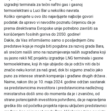
izgradnji terminala za tečni naftni gas i gasnoj
termoelektrani u Luci Bar u nekoliko navrata.
Koliko vjerujete u ovo što najavljujete najbolje govori
podatak da upravo vi navodite poznatu činjenicu da je
prema direktivama Evropske unije potrebno završiti sa
korišćenjem fosilnih goriva do 2050. godine!
Dakle, da Vas informišemo samo o posljednjem činu
predstave koja je mogla biti pogubna za razvoj grada Bara,
ali srećom naišli smo na razumijevanja naših sugrađana koji
su jasno rekli NE projektu izgradnje LNG terminala i gasne
termoelektrane, koji ih nije ubijedio da je održiv niti da bi
značio neku korist za naš grad, dok bi sigurno značio jako
puno za interese stranih kompanija i građane drugih država .
Naime, nakon što je 10. maja 2024. godine održan sastanak
sa predstavnicima investitora i predstavnicima nadležnog
ministarstva došli smo do momenta da je i zvanično, od
strane potencijalnih investitora potvrđeno, da je napravljena
greška što od početka projekta nijesu uključeni predstavnici