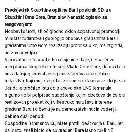
Predsjednik Skupštine opštine Bar i poslanik SD-a u
Skupštini Crne Gore, Branislav Nenezić oglasio se
reagovanjem:
Neobaviješteni, ali očigledno sklon sopstvenoj promociji
ministar rudarstva i geologije obećava građanima Bara i
građanima Crne Gore realizaciju procesa o kojima izgleda,
ne zna dovoljno.
Vjerovatno je to posljedica činjenice da je, u Spajićevoj
megalomanskoj rekonstrukciji Vlade Crne Gore, dobio djelić
nekadašnjeg jedinstvenog ministarstva energetike i
rudarstva, koji mu je zgodan za samoreklamiranje i to je sve.
Jer da je pročitao išta od planova oko LNG terminala
sigurno ne bi potpisao saopštenje kojim obećava da će biti
realizovan projekat koji višestruko narušava interese
građana Bara i o čemu je na demokratski način vođenja
debata duži period.
Gospodine Šahmanoviću, niste pratili dešavanja u Baru, jer
da jeste, znali biste da su građani Bara jasno rekli NE