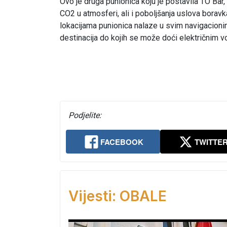
Ovo je druga punionica koju je postavila TO Bar, 
CO2 u atmosferi, ali i poboljšanja uslova boravk
lokacijama punionica nalaze u svim navigacioni
destinacija do kojih se može doći električnim v
Podjelite:
FACEBOOK
TWITTE
Vijesti: OBALE