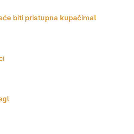
eće biti pristupna kupačima!
ci
eg!