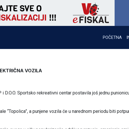
POČETNA
I
LEKTRIČNA VOZILA
P i D.O.O. Sportsko rekreativni centar postavila još jednu punionic
ale “Topolica”, a punjene vozila će u narednom periodu biti potp