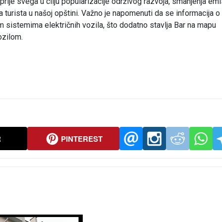
prije svega u cilju popularizacije održivog razvoja, smanjenja emi
a turista u našoj opštini. Važno je napomenuti da se informacija o
m sistemima električnih vozila, što dodatno stavlja Bar na mapu
ozilom.
R
PINTEREST