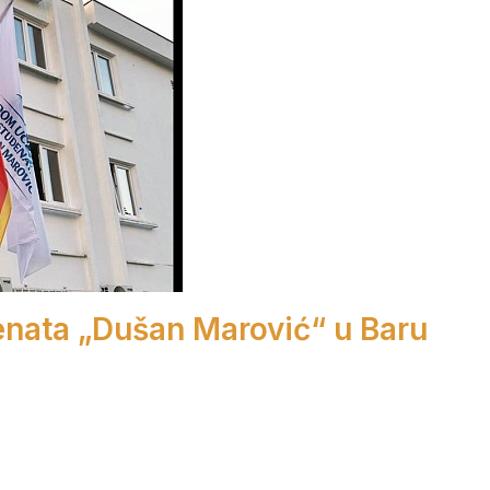
enata „Dušan Marović“ u Baru