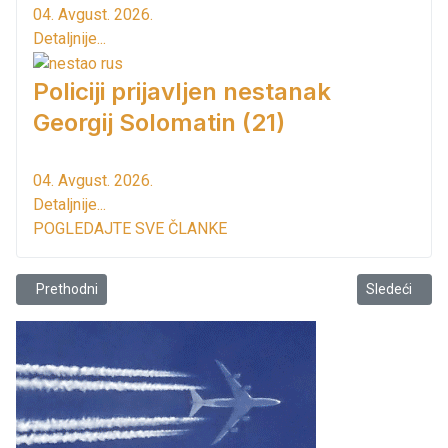
04. Avgust. 2026.
Detaljnije...
Policiji prijavljen nestanak
Georgij Solomatin (21)
04. Avgust. 2026.
Detaljnije...
POGLEDAJTE SVE ČLANKE
Prethodni članak: Baranin stigao biciklom do Pakistana na putu za 
Sledeći člana
Prethodni
Sledeći