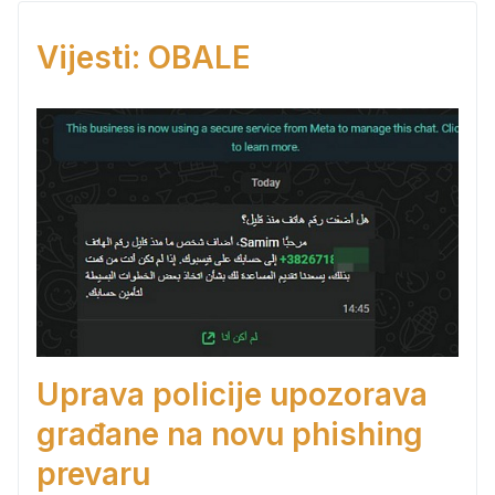
Vijesti: OBALE
Uprava policije upozorava
građane na novu phishing
prevaru