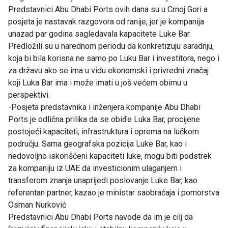
Predstavnici Abu Dhabi Ports ovih dana su u Crnoj Gori a
posjeta je nastavak razgovora od ranije, jer je kompanija
unazad par godina sagledavala kapacitete Luke Bar.
Predložili su u narednom periodu da konkretizuju saradnju,
koja bi bila korisna ne samo po Luku Bar i investitora, nego i
za državu ako se ima u vidu ekonomski i privredni značaj
koji Luka Bar ima i može imati u još većem obimu u
perspektivi.
-Posjeta predstavnika i inženjera kompanije Abu Dhabi
Ports je odlična prilika da se obiđe Luka Bar, procijene
postojeći kapaciteti, infrastruktura i oprema na lučkom
području. Sama geografska pozicija Luke Bar, kao i
nedovoljno iskorišćeni kapaciteti luke, mogu biti podstrek
za kompaniju iz UAE da investicionim ulaganjem i
transferom znanja unaprijedi poslovanje Luke Bar, kao
referentan partner, kazao je ministar saobraćaja i pomorstva
Osman Nurković
Predstavnici Abu Dhabi Ports navode da im je cilj da