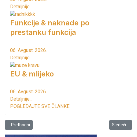
Detaljnije...
Funkcije & naknade po
prestanku funkcija
06. Avgust. 2026.
Detaljnije...
EU & mlijeko
06. Avgust. 2026.
Detaljnije...
POGLEDAJTE SVE ČLANKE
Prethodni članak: Za koncesiju lučkih usluga zainteresovana tri pr
Sledeći član
Prethodni
Sledeći