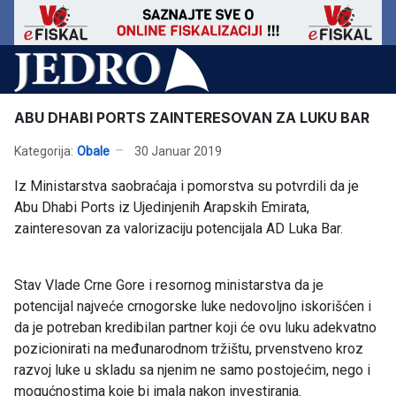
ABU DHABI PORTS ZAINTERESOVAN ZA LUKU BAR
Kategorija:
Obale
30 Januar 2019
Iz Ministarstva saobraćaja i pomorstva su potvrdili da je
Abu Dhabi Ports iz Ujedinjenih Arapskih Emirata,
zainteresovan za valorizaciju potencijala AD Luka Bar.
Stav Vlade Crne Gore i resornog ministarstva da je
potencijal najveće crnogorske luke nedovoljno iskorišćen i
da je potreban kredibilan partner koji će ovu luku adekvatno
pozicionirati na međunarodnom tržištu, prvenstveno kroz
razvoj luke u skladu sa njenim ne samo postojećim, nego i
mogućnostima koje bi imala nakon investiranja.