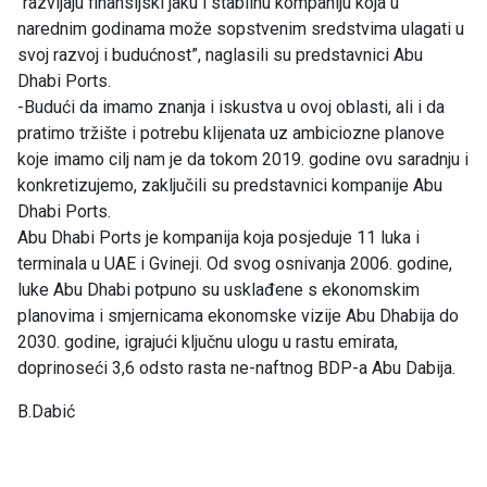
“razvijaju finansijski jaku i stabilnu kompaniju koja u
narednim godinama može sopstvenim sredstvima ulagati u
svoj razvoj i budućnost”, naglasili su predstavnici Abu
Dhabi Ports.
-Budući da imamo znanja i iskustva u ovoj oblasti, ali i da
pratimo tržište i potrebu klijenata uz ambiciozne planove
koje imamo cilj nam je da tokom 2019. godine ovu saradnju i
konkretizujemo, zaključili su predstavnici kompanije Abu
Dhabi Ports.
Abu Dhabi Ports je kompanija koja posjeduje 11 luka i
terminala u UAE i Gvineji. Od svog osnivanja 2006. godine,
luke Abu Dhabi potpuno su usklađene s ekonomskim
planovima i smjernicama ekonomske vizije Abu Dhabija do
2030. godine, igrajući ključnu ulogu u rastu emirata,
doprinoseći 3,6 odsto rasta ne-naftnog BDP-a Abu Dabija.
B.Dabić