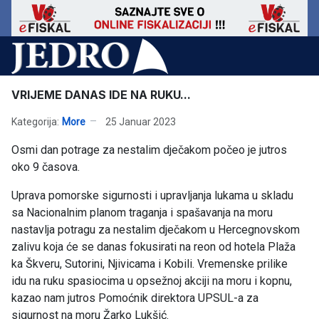
VRIJEME DANAS IDE NA RUKU...
Kategorija:
More
25 Januar 2023
Osmi dan potrage za nestalim dječakom počeo je jutros
oko 9 časova.
Uprava pomorske sigurnosti i upravljanja lukama u skladu
sa Nacionalnim planom traganja i spašavanja na moru
nastavlja potragu za nestalim dječakom u Hercegnovskom
zalivu koja će se danas fokusirati na reon od hotela Plaža
ka Škveru, Sutorini, Njivicama i Kobili. Vremenske prilike
idu na ruku spasiocima u opsežnoj akciji na moru i kopnu,
kazao nam jutros Pomoćnik direktora UPSUL-a za
sigurnost na moru Žarko Lukšić.