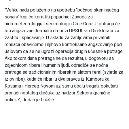
"Veliku nadu polažemo na upotrebu "bočnog skenirajućeg
sonara" koji će koristiti pripadnici Zavoda za
hidrometeorologiju i seizmologiju Crne Gore. U potragu će
biti angažovani termalni dronovi UPSUL-a i Direktorata za
zaštitu i spašavanje. U skladu za zahtjevima privatnih
ronilaca obavićemo i njihovo kontrolisano angažovanje pod
uslovom da se ne ugrozi operacija drugih učesnika potrage.
Ako tokom dana pretraga ne da rezultat, u dogovoru sa
zajednicom ribara i humanih ljudi, odradiće se noćna
pretraga sa tradicionalnim ribarskim alatom feral (svjetla za
izlov ribe), kada će ribari u dva pravca iz Kumbora ka
Rosama i Herceg Novom uz samu obalu tragati, pokušati
pronaći nestalog dječaka uz nadzor Sektora granične
policije", dodao je Lukšić.