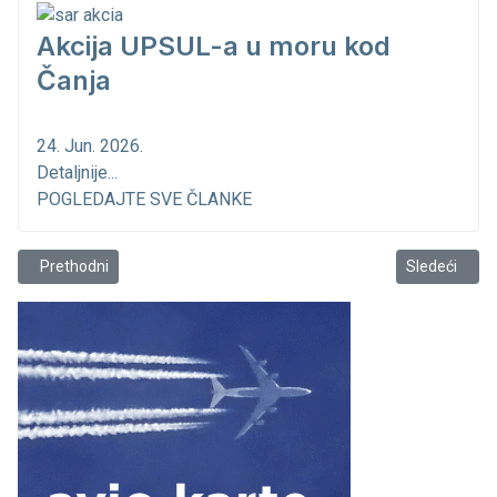
Akcija UPSUL-a u moru kod
Čanja
24. Jun. 2026.
Detaljnije...
POGLEDAJTE SVE ČLANKE
Prethodni članak: Kruzer „Celebrity Ascent“ jutros uplovio u luku Bar
Sledeći član
Prethodni
Sledeći