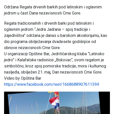
Održana Regata drvenih barkih pod latinskim i oglavnim
jedrom u čast Dana nezavisnosti Crne Gore.
Regata tradicionalnih i drvenih barki pod latinskim i
oglavnim jedrom “Jedra Jadrana – spoj tradicije i
zajedništva” održana je danas u barskom akvatorijumu, kao
dio programa obilježavanja dvadesete godišnjice od
obnove nezavisnosti Crne Gore.
U organizaciji Opštine Bar, Jedriličarskog kluba “Latinsko
jedro” i Kalafatske radionice „Bokovac“, ovom regatom je
simbolično, kroz spoj pomorske tradicije, mora i kulturnog
nasljeđa, obilježen 21. maj, Dan nezavisnosti Crne Gore.
Video by Opština Bar
https://www.facebook.com/reel/1668688907611394