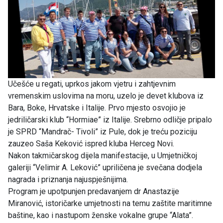
Učešće u regati, uprkos jakom vjetru i zahtjevnim
vremenskim uslovima na moru, uzelo je devet klubova iz
Bara, Boke, Hrvatske i Italije. Prvo mjesto osvojio je
jedriličarski klub “Hormiae” iz Italije. Srebrno odličje pripalo
je SPRD “Mandrač- Tivoli” iz Pule, dok je treću poziciju
zauzeo Saša Keković ispred kluba Herceg Novi.
Nakon takmičarskog dijela manifestacije, u Umjetničkoj
galeriji “Velimir A. Leković” upriličena je svečana dodjela
nagrada i priznanja najuspješnijima.
Program je upotpunjen predavanjem dr Anastazije
Miranović, istoričarke umjetnosti na temu zaštite maritimne
baštine, kao i nastupom ženske vokalne grupe “Alata”.