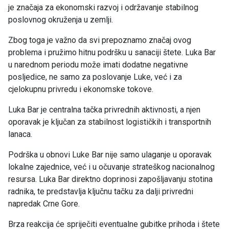
je značaja za ekonomski razvoj i održavanje stabilnog
poslovnog okruženja u zemlji.
Zbog toga je važno da svi prepoznamo značaj ovog
problema i pružimo hitnu podršku u sanaciji štete. Luka Bar
u narednom periodu može imati dodatne negativne
posljedice, ne samo za poslovanje Luke, već i za
cjelokupnu privredu i ekonomske tokove.
Luka Bar je centralna tačka privrednih aktivnosti, a njen
oporavak je ključan za stabilnost logističkih i transportnih
lanaca.
Podrška u obnovi Luke Bar nije samo ulaganje u oporavak
lokalne zajednice, već i u očuvanje strateškog nacionalnog
resursa. Luka Bar direktno doprinosi zapošljavanju stotina
radnika, te predstavlja ključnu tačku za dalji privredni
napredak Crne Gore.
Brza reakcija će spriječiti eventualne gubitke prihoda i štete