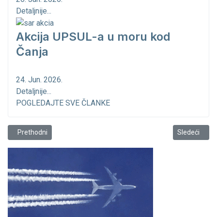
Detaljnije...
Akcija UPSUL-a u moru kod
Čanja
24. Jun. 2026.
Detaljnije...
POGLEDAJTE SVE ČLANKE
Prethodni članak: Spasilački čamac pronadjen na 12 milja od Budve
Sledeći člana
Prethodni
Sledeći