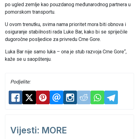
po ugled zemlje kao pouzdanog međunarodnog partnera u
pomorskom transportu.
U ovom trenutku, svima nama prioritet mora biti obnova i
osiguranje stabilnosti rada Luke Bar, kako bi se spriječile
dugoročne posljedice za privredu Crne Gore.
Luka Bar nije samo luka – ona je stub razvoja Crne Gore“,
kaže se u saopštenju.
Podjelite:
Vijesti: MORE