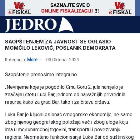
SAOPŠTENJEM ZA JAVNOST SE OGLASIO
MOMČILO LEKOVIĆ, POSLANIK DEMOKRATA
Kategorija:
More
03 Oktobar 2024
Saopštenje prenosimo integralno.
„Nevrijeme koje je pogodilo Crnu Goru 2. jula nanijelo je
značajnu štetu Luci Bar, jednom od najvažnijih privrednih
resursa kako za grad Bar, tako i za čitavu državu.
Luka Bar je ključni oslonac crnogorske ekonomije, ne samo
zbog njenog geografskog položaja već i zbog uloge koju
ima u međunarodnoj trgovini, transportu i povezivanju
regiona. Neometano funkcionisanje Luke Bar od suštinskog