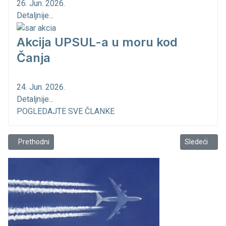
26. Jun. 2026.
Detaljnije...
Akcija UPSUL-a u moru kod
Čanja
24. Jun. 2026.
Detaljnije...
POGLEDAJTE SVE ČLANKE
Prethodni članak: Burna noć- izvedena akcija spašavanja na moru
Sledeći člana
Prethodni
Sledeći