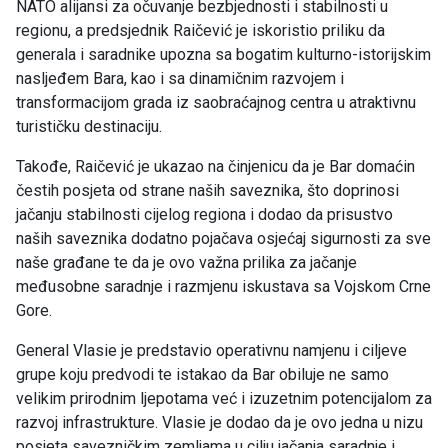
NATO alijansi za očuvanje bezbjednosti i stabilnosti u
regionu, a predsjednik Raičević je iskoristio priliku da
generala i saradnike upozna sa bogatim kulturno-istorijskim
nasljeđem Bara, kao i sa dinamičnim razvojem i
transformacijom grada iz saobraćajnog centra u atraktivnu
turističku destinaciju.
Takođe, Raičević je ukazao na činjenicu da je Bar domaćin
čestih posjeta od strane naših saveznika, što doprinosi
jačanju stabilnosti cijelog regiona i dodao da prisustvo
naših saveznika dodatno pojačava osjećaj sigurnosti za sve
naše građane te da je ovo važna prilika za jačanje
međusobne saradnje i razmjenu iskustava sa Vojskom Crne
Gore.
General Vlasie je predstavio operativnu namjenu i ciljeve
grupe koju predvodi te istakao da Bar obiluje ne samo
velikim prirodnim ljepotama već i izuzetnim potencijalom za
razvoj infrastrukture. Vlasie je dodao da je ovo jedna u nizu
posjeta savezničkim zemljama u cilju jačanja saradnje i