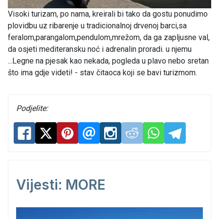
Visoki turizam, po nama, kreirali bi tako da gostu ponudimo
plovidbu uz ribarenje u tradicionalnoj drvenoj barci,sa
feralom,parangalom,pendulom,mrežom, da ga zapljusne val,
da osjeti mediteransku noć i adrenalin proradi. u njemu
...Legne na pjesak kao nekada, pogleda u plavo nebo sretan
što ima gdje videti! - stav čitaoca koji se bavi turizmom.
Podjelite:
Vijesti: MORE