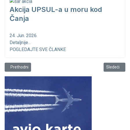
Akcija UPSUL-a u moru kod
Čanja
24. Jun. 2026.
Detaljnije...
POGLEDAJTE SVE ČLANKE
Prethodni članak: Sigurnost plovidbe...
Sledeći člana
Prethodni
Sledeći