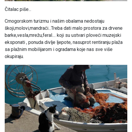
Čitalac piše...
Crnogorskom turizmu i našim obalama nedostaju
škoji,molovi,mandraći...Treba dati malo prostora za drvene
barke,vesla,mrežu,feral.... koji su ustvari ploveći muzejski
eksponati , ponuda divlje ljepote, nasuprot rentiranju plaža
sa plažnim mobilijarom i ogradama koje nas sve više
okupiraju.