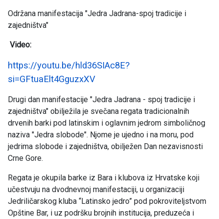
Održana manifestacija "Jedra Jadrana-spoj tradicije i
zajedništva"
Video:
https://youtu.be/hld36SIAc8E?
si=GFtuaElt4GguzxXV
Drugi dan manifestacije "Jedra Jadrana - spoj tradicije i
zajedništva" obilježila je svečana regata tradicionalnih
drvenih barki pod latinskim i oglavnim jedrom simboličnog
naziva "Jedra slobode". Njome je ujedno i na moru, pod
jedrima slobode i zajedništva, obilježen Dan nezavisnosti
Crne Gore.
Regata je okupila barke iz Bara i klubova iz Hrvatske koji
učestvuju na dvodnevnoj manifestaciji, u organizaciji
Jedriličarskog kluba “Latinsko jedro” pod pokroviteljstvom
Opštine Bar, i uz podršku brojnih institucija, preduzeća i