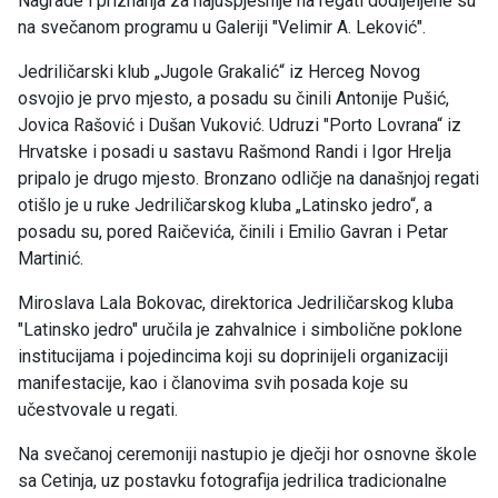
Nagrade i priznanja za najuspješnije na regati dodijeljene su
na svečanom programu u Galeriji "Velimir A. Leković".
Jedriličarski klub „Jugole Grakalić“ iz Herceg Novog
osvojio je prvo mjesto, a posadu su činili Antonije Pušić,
Jovica Rašović i Dušan Vuković. Udruzi "Porto Lovrana“ iz
Hrvatske i posadi u sastavu Rašmond Randi i Igor Hrelja
pripalo je drugo mjesto. Bronzano odličje na današnjoj regati
otišlo je u ruke Jedriličarskog kluba „Latinsko jedro“, a
posadu su, pored Raičevića, činili i Emilio Gavran i Petar
Martinić.
Miroslava Lala Bokovac, direktorica Jedriličarskog kluba
"Latinsko jedro" uručila je zahvalnice i simbolične poklone
institucijama i pojedincima koji su doprinijeli organizaciji
manifestacije, kao i članovima svih posada koje su
učestvovale u regati.
Na svečanoj ceremoniji nastupio je dječji hor osnovne škole
sa Cetinja, uz postavku fotografija jedrilica tradicionalne