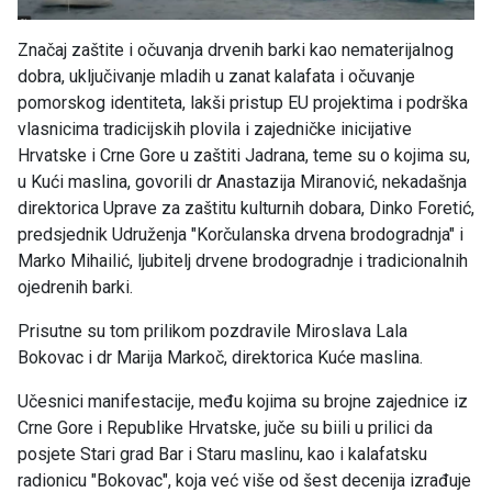
Značaj zaštite i očuvanja drvenih barki kao nematerijalnog
dobra, uključivanje mladih u zanat kalafata i očuvanje
pomorskog identiteta, lakši pristup EU projektima i podrška
vlasnicima tradicijskih plovila i zajedničke inicijative
Hrvatske i Crne Gore u zaštiti Jadrana, teme su o kojima su,
u Kući maslina, govorili dr Anastazija Miranović, nekadašnja
direktorica Uprave za zaštitu kulturnih dobara, Dinko Foretić,
predsjednik Udruženja "Korčulanska drvena brodogradnja" i
Marko Mihailić, ljubitelj drvene brodogradnje i tradicionalnih
ojedrenih barki.
Prisutne su tom prilikom pozdravile Miroslava Lala
Bokovac i dr Marija Markoč, direktorica Kuće maslina.
Učesnici manifestacije, među kojima su brojne zajednice iz
Crne Gore i Republike Hrvatske, juče su biili u prilici da
posjete Stari grad Bar i Staru maslinu, kao i kalafatsku
radionicu "Bokovac", koja već više od šest decenija izrađuje