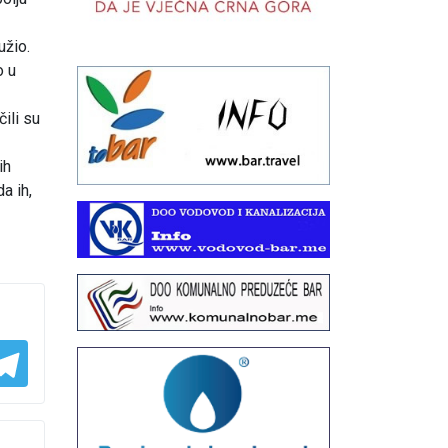
užio.
o u
čili su
ih
a ih,