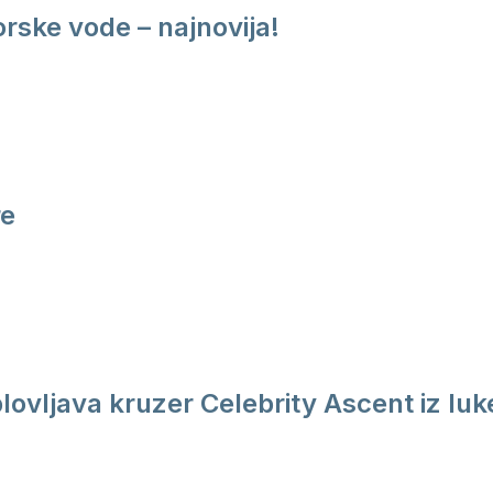
rske vode – najnovija!
re
plovljava kruzer Celebrity Ascent iz luk