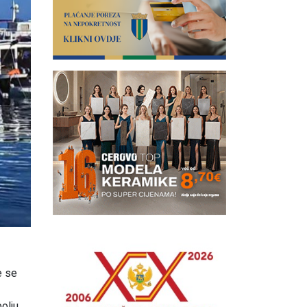
e se
olju