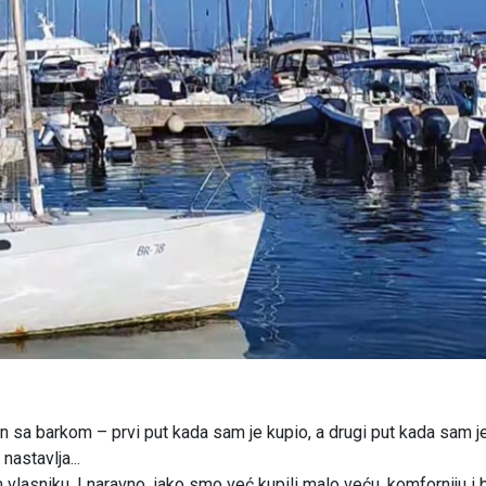
n sa barkom – prvi put kada sam je kupio, a drugi put kada sam j
nastavlja...
 vlasniku. I naravno, iako smo već kupili malo veću, komforniju i b