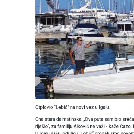
Otplovio “Lebić” na novi vez u Igalu.
Ona stara dalmatinska: „Dva puta sam bio sreća
riješio“, za familiju Alković ne važi - kaže Ćazo, i 
U Igalu našu jedrilicu „Lebić“ predali smo novom