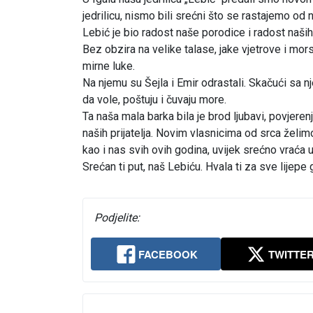
jedrilicu, nismo bili srećni što se rastajemo od
Lebić je bio radost naše porodice i radost naših p
Bez obzira na velike talase, jake vjetrove i mors
mirne luke.
Na njemu su Šejla i Emir odrastali. Skačući sa nje
da vole, poštuju i čuvaju more.
Ta naša mala barka bila je brod ljubavi, povjere
naših prijatelja. Novim vlasnicima od srca želim
kao i nas svih ovih godina, uvijek srećno vraća u
Srećan ti put, naš Lebiću. Hvala ti za sve lijepe
Podjelite:
FACEBOOK
TWITTE