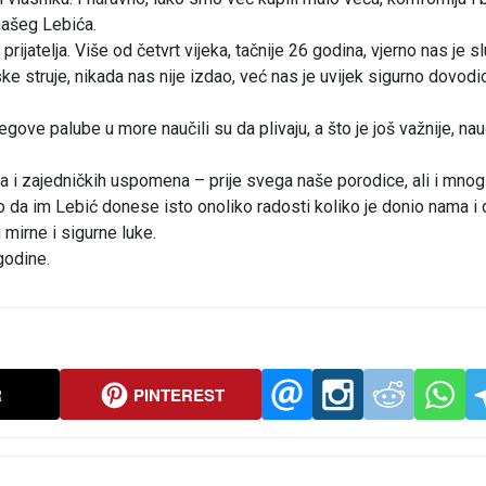
 našeg Lebića.
rijatelja. Više od četvrt vijeka, tačnije 26 godina, vjerno nas je sl
ke struje, nikada nas nije izdao, već nas je uvijek sigurno dovodi
gove palube u more naučili su da plivaju, a što je još važnije, nau
nja i zajedničkih uspomena – prije svega naše porodice, ali i mnog
o da im Lebić donese isto onoliko radosti koliko je donio nama i d
 mirne i sigurne luke.
 godine.
R
PINTEREST