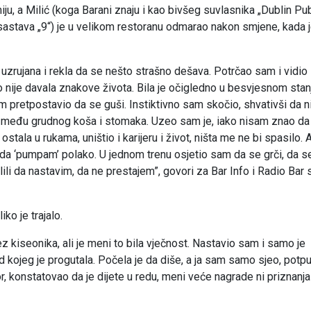
iju, a Milić (koga Barani znaju i kao bivšeg suvlasnika „Dublin Pub
astava „9“) je u velikom restoranu odmarao nakon smjene, kada 
uzrujana i rekla da se nešto strašno dešava. Potrčao sam i vidio
to nije davala znakove života. Bila je očigledno u besvjesnom stanj
m pretpostavio da se guši. Instiktivno sam skočio, shvativši da n
između grudnog koša i stomaka. Uzeo sam je, iako nisam znao da l
stala u rukama, uništio i karijeru i život, ništa me ne bi spasilo. A
 da ‘pumpam’ polako. U jednom trenu osjetio sam da se grči, da s
olili da nastavim, da ne prestajem”, govori za Bar Info i Radio Bar 
iko je trajalo.
z kiseonika, ali je meni to bila vječnost. Nastavio sam i samo je
 kojeg je progutala. Počela je da diše, a ja sam samo sjeo, potp
konstatovao da je dijete u redu, meni veće nagrade ni priznanja 