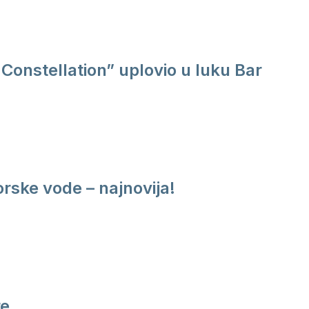
Constellation” uplovio u luku Bar
rske vode – najnovija!
re