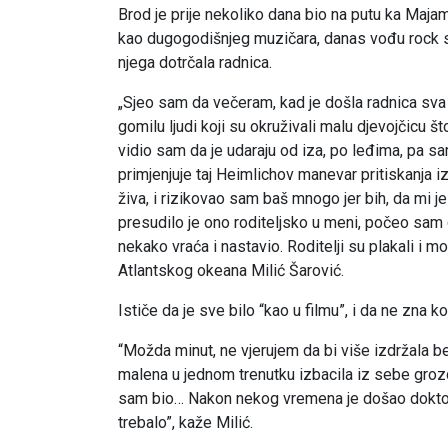
Brod je prije nekoliko dana bio na putu ka Majam
kao dugogodišnjeg muzičara, danas vođu rock s
njega dotrčala radnica.
„Sjeo sam da večeram, kad je došla radnica sva 
gomilu ljudi koji su okruživali malu djevojčicu š
vidio sam da je udaraju od iza, po leđima, pa sa
primjenjuje taj Heimlichov manevar pritiskanja 
živa, i rizikovao sam baš mnogo jer bih, da mi je o
presudilo je ono roditeljsko u meni, počeo sam
nekako vraća i nastavio. Roditelji su plakali i m
Atlantskog okeana Milić Šarović.
Ističe da je sve bilo “kao u filmu”, i da ne zna kol
“Možda minut, ne vjerujem da bi više izdržala be
malena u jednom trenutku izbacila iz sebe grozd
sam bio… Nakon nekog vremena je došao doktor, 
trebalo”, kaže Milić.