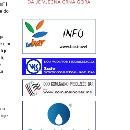
a“ i
je do
u i
iko ne
i je
li,
e
sa
uno
nije