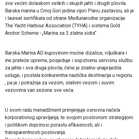
sve većim dolaskom velikih i skupih jahti i drugih plovila.
Barska marina u Crnoj Gori jedina vijori Plavu zastavicu, ali je
i laureat sertifikata od strane Međunarodne organizacije
The Yacht Harbour Association (TYHA) i sistema Gold
Anchor Scheme -„Marina sa 3 zlatna sidra“.
Barska Marina AD kupovinom moćne dizalice, viljuškara i
ine prateće opreme, posjeduje i sopstvenu servisnu službu
za jahte i sva druga plovila, čime je znatno unaprijedila
usluge, i postala konkurentna nautička destinacija u regionu
, pa je i potražnja za vezom, stalnim vezom i suvim
vezovima van sezone sve veća.
U svom radu menadžment primjenjuje osnovna načela
korporativnog upravljanja, te svojom poslovnom strategijom
i politikom doprinosi porastu efikasnosti, ali i
transparentnosti poslovanja.