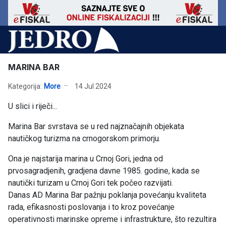
MARINA BAR
Kategorija:
More
14 Jul 2024
U slici i riječi...
Marina Bar svrstava se u red najznačajnih objekata
nautičkog turizma na crnogorskom primorju.
Ona je najstarija marina u Crnoj Gori, jedna od
prvosagradjenih, gradjena davne 1985. godine, kada se
nautički turizam u Crnoj Gori tek počeo razvijati.
Danas AD Marina Bar pažnju poklanja povećanju kvaliteta
rada, efikasnosti poslovanja i to kroz povećanje
operativnosti marinske opreme i infrastrukture, što rezultira