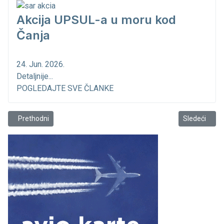
Akcija UPSUL-a u moru kod
Čanja
24. Jun. 2026.
Detaljnije...
POGLEDAJTE SVE ČLANKE
Prethodni članak: Korčulanka je oduvjek bila inspirativni motiv!
Sledeći člana
Prethodni
Sledeći