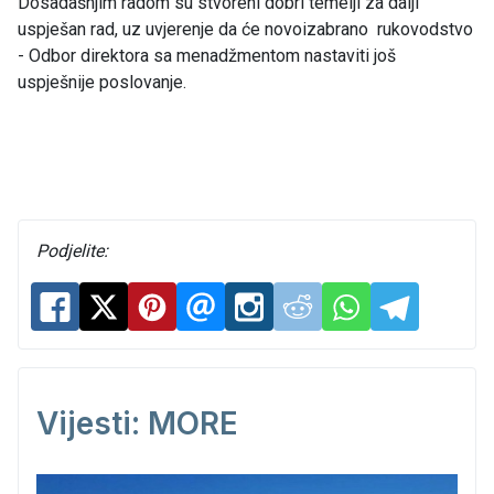
Dosadašnjim radom su stvoreni dobri temelji za dalji
uspješan rad, uz uvjerenje da će novoizabrano rukovodstvo
- Odbor direktora sa menadžmentom nastaviti još
uspješnije poslovanje.
Podjelite:
Vijesti: MORE