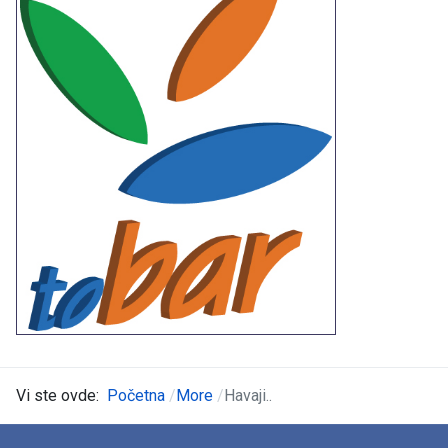
Vi ste ovde:
Početna
More
Havaji..