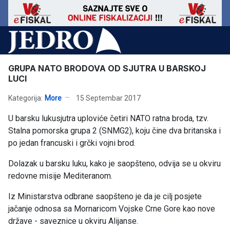
GRUPA NATO BRODOVA OD SJUTRA U BARSKOJ
LUCI
Kategorija:
More
15 Septembar 2017
U barsku lukusjutra uploviće četiri NATO ratna broda, tzv.
Stalna pomorska grupa 2 (SNMG2), koju čine dva britanska i
po jedan francuski i grčki vojni brod.
Dolazak u barsku luku, kako je saopšteno, odvija se u okviru
redovne misije Mediteranom.
Iz Ministarstva odbrane saopšteno je da je cilj posjete
jačanje odnosa sa Mornaricom Vojske Crne Gore kao nove
države - saveznice u okviru Alijanse.