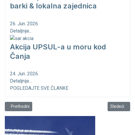
barki & lokalna zajednica
26. Jun. 2026.
Detaljnije...
Akcija UPSUL-a u moru kod
Čanja
24. Jun. 2026.
Detaljnije...
POGLEDAJTE SVE ČLANKE
Prethodni članak: Primiče se kraj nautičke sezone
Sledeći člana
Prethodni
Sledeći