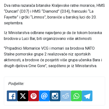
Dva ratna razarača bitanske Kraljevske ratne morarice, HMS
“Duncan” (D37) i HMS “Diamond” (D34), francuski “La
Fayette” i grčki “Limnos”, boraviće u barskoj luci do 20.
septembra.
Iz Ministarstva odbrane najavljeno je da će tokom boravka
brodova u Luci Bar, biti organizovano više aktivnosti.
"Pripadnici Mornarice VCG i mornari sa brodova NATO
Stalne pomorske grupe 2 realizovaće niz sportskih
aktivnosti, a brodove će posjetiti više grupa učenika Bara i
drugih djelova Crne Gore", saopšteno je iz Ministarstva.
Podjelite: