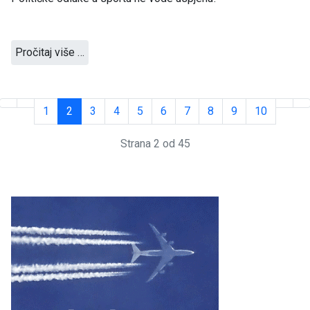
Pročitaj više …
1
2
3
4
5
6
7
8
9
10
Strana 2 od 45