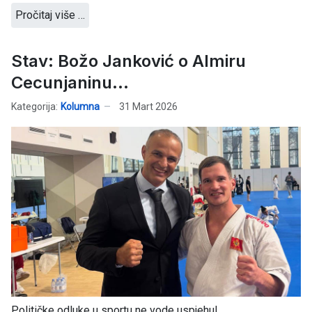
Pročitaj više …
Stav: Božo Janković o Almiru
Cecunjaninu...
Kategorija:
Kolumna
31 Mart 2026
Političke odluke u sportu ne vode uspjehu!