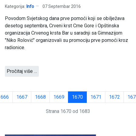
Kategorija:
Info
07 Septembar 2016
Povodom Svjetskog dana prve pomoći koji se obilježava
desetog septembra, Crveni krst Crne Gore i Opštinska
organizacija Crvenog krsta Bar u saradnji sa Gimnazijom
"Niko Rolović" organizovali su promociju prve pomoći kroz
radionice.
Pročitaj više …
1666
1667
1668
1669
1670
1671
1672
167
Strana 1670 od 1683