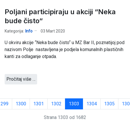
Poljani participiraju u akciji “Neka
bude čisto“
Kategorija:
Info
03 Mart 2020
U okviru akcije “Neka bude čisto“ u MZ Bar II, poznatijoj pod
nazivom Polje nastavljena je podjela komunalnih plastičnih
kanti za odlaganje otpada.
Pročitaj više …
1299
1300
1301
1302
1303
1304
1305
130
Strana 1303 od 1682