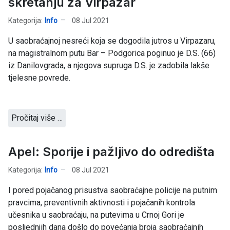
skretanju za Virpazar
Kategorija:
Info
08 Jul 2021
U saobraćajnoj nesreći koja se dogodila jutros u Virpazaru,
na magistralnom putu Bar – Podgorica poginuo je D.S. (66)
iz Danilovgrada, a njegova supruga D.S. je zadobila lakše
tjelesne povrede.
Pročitaj više …
Apel: Sporije i pažljivo do odredišta
Kategorija:
Info
08 Jul 2021
I pored pojačanog prisustva saobraćajne policije na putnim
pravcima, preventivnih aktivnosti i pojačanih kontrola
učesnika u saobraćaju, na putevima u Crnoj Gori je
posljednjih dana došlo do povećanja broja saobraćajnih