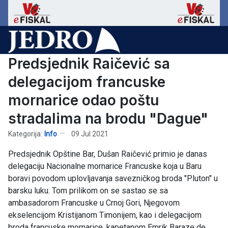
Predsjednik Raičević sa
delegacijom francuske
mornarice odao poštu
stradalima na brodu "Dague"
Kategorija:
Info
09 Jul 2021
Predsjednik Opštine Bar, Dušan Raičević primio je danas
delegaciju Nacionalne mornarice Francuske koja u Baru
boravi povodom uplovljavanja savezničkog broda "Pluton" u
barsku luku. Tom prilikom on se sastao se sa
ambasadorom Francuske u Crnoj Gori, Njegovom
ekselencijom Kristijanom Timonijem, kao i delegacijom
broda francuske mornarice, kapetanom Emrik Baraze de