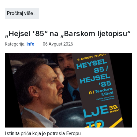
Pročitaj više …
„Hejsel '85“ na „Barskom ljetopisu“
Kategorija:
Info
06 Avgust 2026
Istinita priča koja je potresla Evropu.