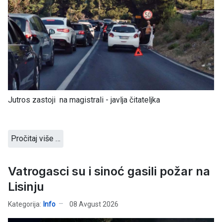
Jutros zastoji na magistrali - javlja čitateljka
Pročitaj više …
Vatrogasci su i sinoć gasili požar na
Lisinju
Kategorija:
Info
08 Avgust 2026