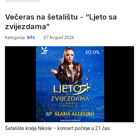
Večeras na šetalištu - “Ljeto sa
zvijezdama”
Kategorija:
Info
07 Avgust 2026
Šetalište kralja Nikole – koncert počinje u 21 čas