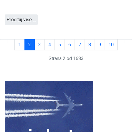
Pročitaj više …
1
2
3
4
5
6
7
8
9
10
Strana 2 od 1683