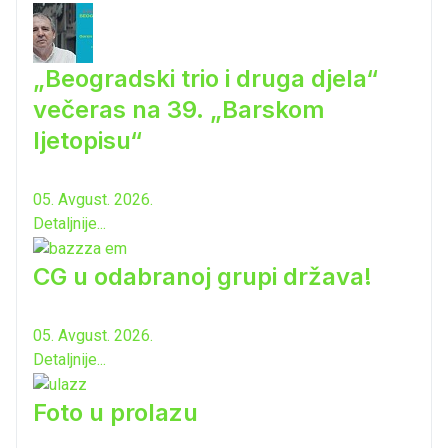
„Beogradski trio i druga djela“
večeras na 39. „Barskom
ljetopisu“
05. Avgust. 2026.
Detaljnije...
CG u odabranoj grupi država!
05. Avgust. 2026.
Detaljnije...
Foto u prolazu