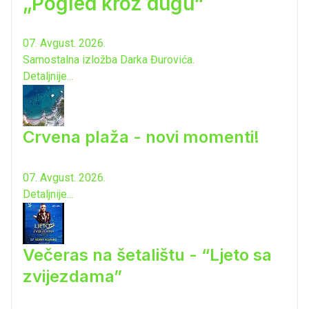
„Pogled kroz dugu“
07. Avgust. 2026.
Samostalna izložba Darka Đurovića.
Detaljnije...
Crvena plaža - novi momenti!
07. Avgust. 2026.
Detaljnije...
Večeras na šetalištu - “Ljeto sa
zvijezdama”