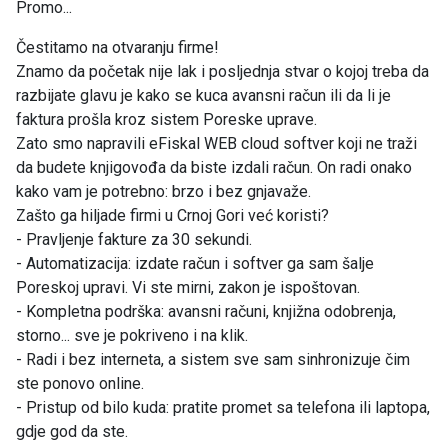
Promo...
Čestitamo na otvaranju firme!
Znamo da početak nije lak i posljednja stvar o kojoj treba da
razbijate glavu je kako se kuca avansni račun ili da li je
faktura prošla kroz sistem Poreske uprave.
Zato smo napravili eFiskal WEB cloud softver koji ne traži
da budete knjigovođa da biste izdali račun. On radi onako
kako vam je potrebno: brzo i bez gnjavaže.
Zašto ga hiljade firmi u Crnoj Gori već koristi?
- Pravljenje fakture za 30 sekundi.
- Automatizacija: izdate račun i softver ga sam šalje
Poreskoj upravi. Vi ste mirni, zakon je ispoštovan.
- Kompletna podrška: avansni računi, knjižna odobrenja,
storno... sve je pokriveno i na klik.
- Radi i bez interneta, a sistem sve sam sinhronizuje čim
ste ponovo online.
- Pristup od bilo kuda: pratite promet sa telefona ili laptopa,
gdje god da ste.