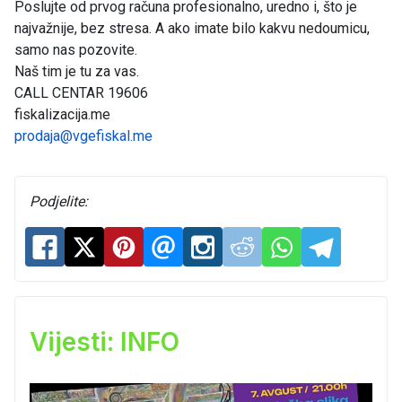
Poslujte od prvog računa profesionalno, uredno i, što je
najvažnije, bez stresa. A ako imate bilo kakvu nedoumicu,
samo nas pozovite.
Naš tim je tu za vas.
CALL CENTAR 19606
fiskalizacija.me
prodaja@vgefiskal.me
Podjelite:
Vijesti: INFO