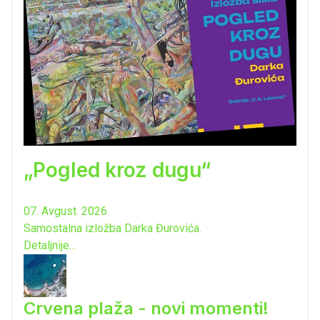
„Pogled kroz dugu“
07. Avgust. 2026.
Samostalna izložba Darka Đurovića.
Detaljnije...
Crvena plaža - novi momenti!