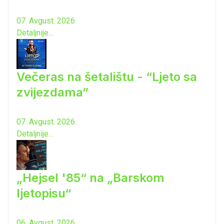
07. Avgust. 2026.
Detaljnije...
Večeras na šetalištu - “Ljeto sa
zvijezdama”
07. Avgust. 2026.
Detaljnije...
„Hejsel '85“ na „Barskom
ljetopisu“
06. Avgust. 2026.