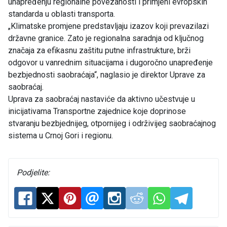
unapređenju regionalne povezanosti i primjeni evropskih
standarda u oblasti transporta.
„Klimatske promjene predstavljaju izazov koji prevazilazi
državne granice. Zato je regionalna saradnja od ključnog
značaja za efikasnu zaštitu putne infrastrukture, brži
odgovor u vanrednim situacijama i dugoročno unapređenje
bezbjednosti saobraćaja“, naglasio je direktor Uprave za
saobraćaj.
Uprava za saobraćaj nastaviće da aktivno učestvuje u
inicijativama Transportne zajednice koje doprinose
stvaranju bezbjednijeg, otpornijeg i održivijeg saobraćajnog
sistema u Crnoj Gori i regionu.
Podjelite: