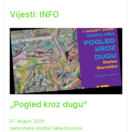
Vijesti: INFO
„Pogled kroz dugu“
07. Avgust. 2026.
Samostalna izložba Darka Đurovića.