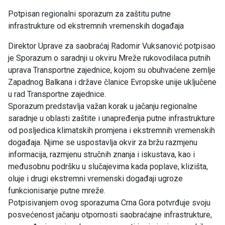
Potpisan regionalni sporazum za zaštitu putne
infrastrukture od ekstremnih vremenskih događaja
Direktor Uprave za saobraćaj Radomir Vuksanović potpisao
je Sporazum o saradnji u okviru Mreže rukovodilaca putnih
uprava Transportne zajednice, kojom su obuhvaćene zemlje
Zapadnog Balkana i države članice Evropske unije uključene
u rad Transportne zajednice.
Sporazum predstavlja važan korak u jačanju regionalne
saradnje u oblasti zaštite i unapređenja putne infrastrukture
od posljedica klimatskih promjena i ekstremnih vremenskih
događaja. Njime se uspostavlja okvir za bržu razmjenu
informacija, razmjenu stručnih znanja i iskustava, kao i
međusobnu podršku u slučajevima kada poplave, klizišta,
oluje i drugi ekstremni vremenski događaji ugroze
funkcionisanje putne mreže.
Potpisivanjem ovog sporazuma Crna Gora potvrđuje svoju
posvećenost jačanju otpornosti saobraćajne infrastrukture,