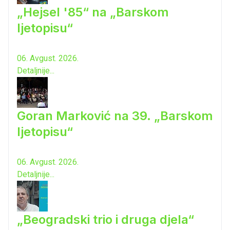
„Hejsel '85“ na „Barskom
ljetopisu“
06. Avgust. 2026.
Detaljnije...
Goran Marković na 39. „Barskom
ljetopisu“
06. Avgust. 2026.
Detaljnije...
„Beogradski trio i druga djela“