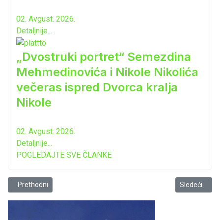
02. Avgust. 2026.
Detaljnije...
„Dvostruki portret“ Semezdina
Mehmedinovića i Nikole Nikolića
večeras ispred Dvorca kralja
Nikole
02. Avgust. 2026.
Detaljnije...
POGLEDAJTE SVE ČLANKE
Prethodni članak: Rokovi legalizacije
Sledeći člana
Prethodni
Sledeći