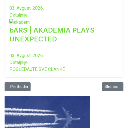
03. Avgust. 2026.
Detaljnije...
bARS | AKADEMIA PLAYS
UNEXPECTED
03. Avgust. 2026.
Detaljnije...
POGLEDAJTE SVE ČLANKE
Prethodni članak: Andrea spremna za Montevizuju
Sledeći član
Prethodni
Sledeći