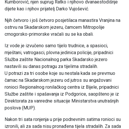
Kumborović, njen suprug Ratko i njihovo dvanaestodišnje
dijete kao i njihov prijatelj Darko Vujošević.
Njih četvoro i još četvoro posjetilaca manastira Vranjina na
ostrvu na Skadarskom jezeru, čamcem Mitropolije
crnogorsko-primorske vraćali su se ka obali.
Iz vode je izvučeno samo tijelo trudnice, a spasioci,
mještani, vatrogasci, plovna jedinica policije, pripadnici
Služba zaštite Nacionalnog parka Skadarsko jezero
nastavili su danas potragu za tijelima stradalih.
U potrazi za tri osobe koje su nestala kada se prevrnuo
čamac na Skadarskom jezeru od jutros su angažovani
ronioci Regionalnog ronilačkog centra iz Bijele, pripadnici
Službe zaštite i spašavanja iz Podgorice, saopšteno je iz
Direktorata za vanredne situacije Ministarstva unutrašnjih
poslova (MUP).
Nakon tri sata ronjenja u prije podnevnim satima ronioci su
izronili, ali za sada nisu pronađena tijela stradalih. Za sada