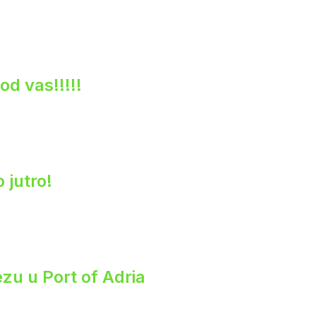
od vas!!!!!
 jutro!
zu u Port of Adria