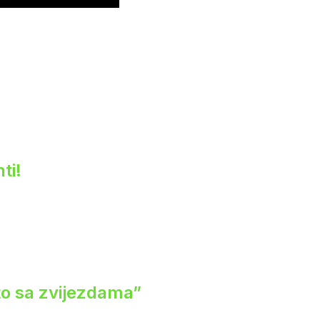
ti!
eto sa zvijezdama”