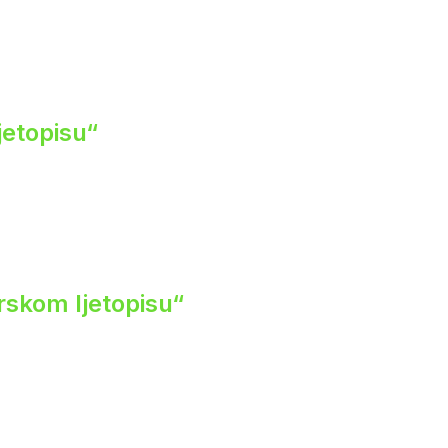
jetopisu“
rskom ljetopisu“