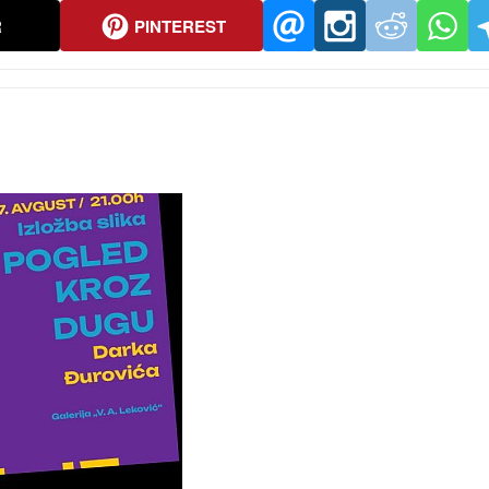
R
PINTEREST