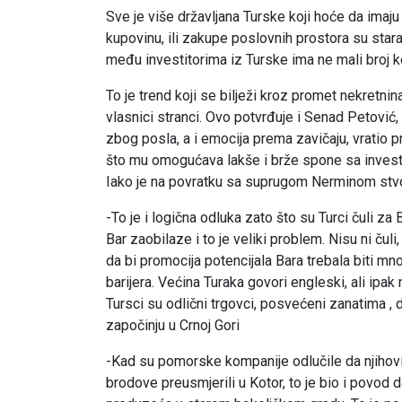
Sve je više državljana Turske koji hoće da imaju 
kupovinu, ili zakupe poslovnih prostora su star
među investitorima iz Turske ima ne mali broj koji
To je trend koji se bilježi kroz promet nekretnin
vlasnici stranci. Ovo potvrđuje i Senad Petović, r
zbog posla, a i emocija prema zavičaju, vratio p
što mu omogućava lakše i brže spone sa investi
Iako je na povratku sa suprugom Nerminom stvor
-To je i logična odluka zato što su Turci čuli z
Bar zaobilaze i to je veliki problem. Nisu ni čuli
da bi promocija potencijala Bara trebala biti mn
barijera. Većina Turaka govori engleski, ali ipak 
Tursci su odlični trgovci, posvećeni zanatima , d
započinju u Crnoj Gori
-Kad su pomorske kompanije odlučile da njihovi 
brodove preusmjerili u Kotor, to je bio i povod da