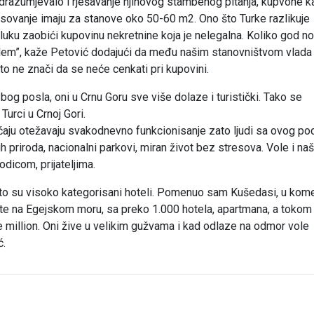
drazumjevalo i rješavanje njihovog stambenog pitanja, kupvone k
teresovanje imaju za stanove oko 50-60 m2. Ono što Turke razlikuje
luku zaobići kupovinu nekretnine koja je nelegalna. Koliko god n
oblem”, kaže Petović dodajući da među našim stanovništvom vlada
to ne znači da se neće cenkati pri kupovini.
og posla, oni u Crnu Goru sve više dolaze i turistički. Tako se
Turci u Crnoj Gori.
ćaju otežavaju svakodnevno funkcionisanje zato ljudi sa ovog po
 ih priroda, nacionalni parkovi, miran život bez stresova. Vole i na
odicom, prijateljima.
da to su visoko kategorisani hoteli. Pomenuo sam Kušedasi, u kome
ište na Egejskom moru, sa preko 1.000 hotela, apartmana, a tokom
 million. Oni žive u velikim gužvama i kad odlaze na odmor vole
ć.