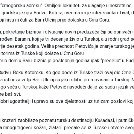
“crnogorsku adresu”. Omiljeni lokaliteti za ulaganje u nekretnine,
a gradska jezgra Budve, Kotora,i veoma im je interesantan Tivat, 
 nisu ni čuli za Bar i Ulcinj prije dolaska u Crnu Goru.
a, pokretanje biznisa i otvaranje novih preduzeća čiji su osnivači i
ođeni Baranin, koji je tri decenije živio u Turskoj, a u rodni grad s
rije desetak godina. Velika prednost Petovića je znanje turskog j
torima iz Turske koji dolaze u Crnu Goru.
io dom u Baru, biznis je poslednjih godina ipak “preselio” u Bud
a Budvu, Boku Kotorsku. Ko god dođe iz Turske traži ovaj dio Crne 
, a istini za volju Bar i Ulcinj su jako slabo promovisani u Turskoj.
ogo veća u Turskoj, kaže Petović navodeći da je za sada i jezik ve
ne baš svi.
obri ugostitelji i upravo su ove djelatnosti uz turizam poslovi koj
kruzeri zaobilaze poznatu tursku destinaciju Kušadasi, i putničk
 mnogi trgovci, kožari, zlatari...presale se iz Turske i otvore svo