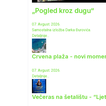
„Pogled kroz dugu“
07. Avgust. 2026.
Samostalna izložba Darka Đurovića.
Detaljnije...
Crvena plaža - novi momen
07. Avgust. 2026.
Detaljnije...
Večeras na šetalištu - “Lj