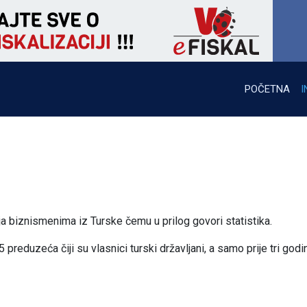
POČETNA
I
ja biznismenima iz Turske čemu u prilog govori statistika.
 preduzeća čiji su vlasnici turski državljani, a samo prije tri godi