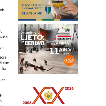
dok
e,
ezika
vu.
Gore,
 Mislim
lika
i oni
e
ja