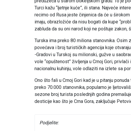
preduzeća u starom bokeljškom gradu. To je po
Turci kažu “ljetnje kuće”, ili stana. Najveće in
recimo od Rusa jeste činjenica da će u širokom 
imaju, obrazložiće da nisu bogati da kupe “pr
zabluda da su oni narod koji ne poštuje zakon, š
Turska ima preko 80 miliona stanovnika. Osim zb
povećava i broj turističkih agencija koje otvaraju 
-Gradovi u Turskoj su milionski, gužve u saobra
vole “opuštenost” življenja u Crnoj Gori, privlači
nacionalnu kuhinju, vole odlaziti na izlete sa por
Ono što fali u Crnoj Gori kad je u pitanju ponu
preko 70.000 stanovnika, popularno je ljetoval
sezone broj turista poslednjih godina premašuje
desticije kao što je Crna Gora, zaključuje Petovi
Podjelite: