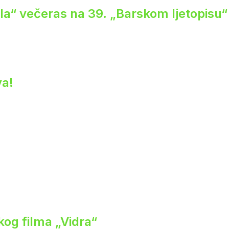
ela“ večeras na 39. „Barskom ljetopisu“
va!
og filma „Vidra“