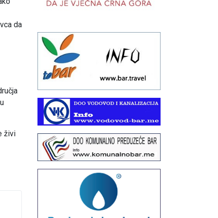
ako
ovca da
dručja
šu
 živi