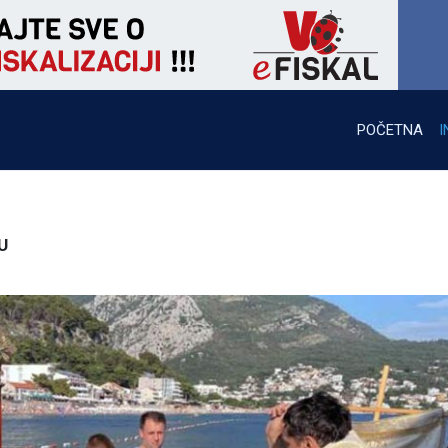
POČETNA
I
U