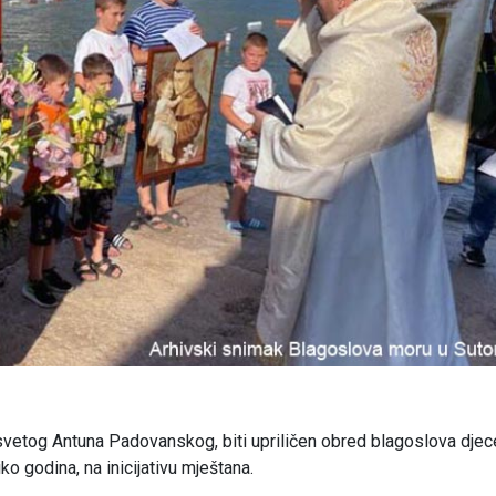
svetog Antuna Padovanskog, biti upriličen obred blagoslova djece
ko godina, na inicijativu mještana.