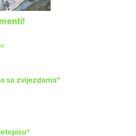
menti!
....
eto sa zvijezdama”
jetopisu“