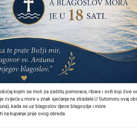
 običaj kojim se moli za zaštitu pomoraca, ribara i svih koji žive o
nje cvijeća u more u znak sjećanja na stradale.U Sutomoru ovaj obi
juna), kada se uz blagoslov djece blagosilja i more.
i na kupanje prije ovog obreda.