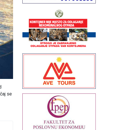
d
čaj se