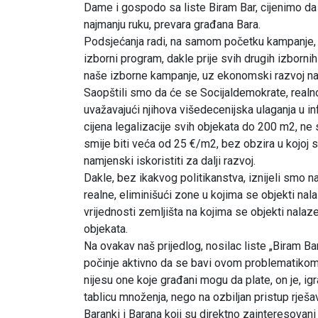
Dame i gospodo sa liste Biram Bar, cijenimo da zna
najmanju ruku, prevara građana Bara.
Podsjećanja radi, na samom početku kampanje, k
izborni program, dakle prije svih drugih izbornih
naše izborne kampanje, uz ekonomski razvoj na
Saopštili smo da će se Socijaldemokrate, realn
uvažavajući njihova višedecenijska ulaganja u in
cijena legalizacije svih objekata do 200 m2, ne
smije biti veća od 25 €/m2, bez obzira u kojoj s
namjenski iskoristiti za dalji razvoj.
Dakle, bez ikakvog politikanstva, iznijeli smo 
realne, eliminišući zone u kojima se objekti na
vrijednosti zemljišta na kojima se objekti nalaz
objekata.
Na ovakav naš prijedlog, nosilac liste „Biram Bar
počinje aktivno da se bavi ovom problematikom, 
nijesu one koje građani mogu da plate, on je, igr
tablicu množenja, nego na ozbiljan pristup rješ
Baranki i Barana koji su direktno zainteresovani