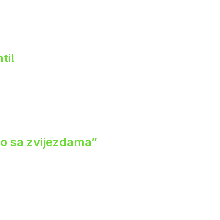
ti!
eto sa zvijezdama”