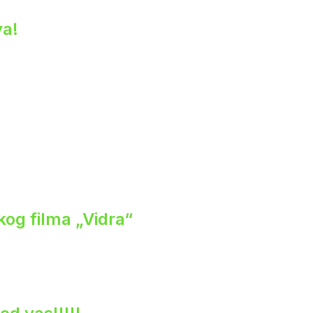
va!
og filma „Vidra“