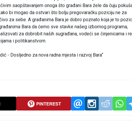
ječivim saopštavanjem onoga što građani Bara žele da čuju pokuš
 kako bi mogao da ostvari što bolju pregovaračku poziciju ne za
učivo za sebe. A građanima Bara je dobro poznato koja je to pozici
 građanima Bara da ćemo sve stavke našeg izbornog programa,
, realizovati za dobrobit naših sugrađana, vodeći se činjenicama i r
ijama i politikanstvom.
dić - Dosljedno za nova radna mjesta i razvoj Bara“
R
PINTEREST