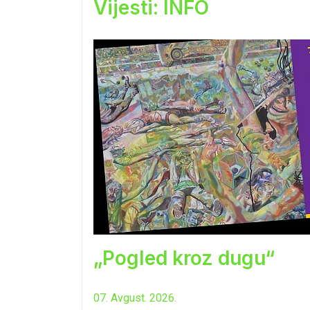
Vijesti: INFO
„Pogled kroz dugu“
07. Avgust. 2026.