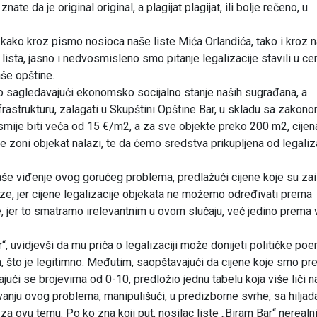
te da je original original, a plagijat plagijat, ili bolje rečeno, u
ako kroz pismo nosioca naše liste Mića Orlandića, tako i kroz 
 lista, jasno i nedvosmisleno smo pitanje legalizacije stavili u ce
še opštine.
o sagledavajući ekonomsko socijalno stanje naših sugrađana, a
frastrukturu, zalagati u Skupštini Opštine Bar, u skladu sa zakono
 smije biti veća od 15 €/m2, a za sve objekte preko 200 m2, cijen
e zoni objekat nalazi, te da ćemo sredstva prikupljena od legaliz
naše viđenje ovog gorućeg problema, predlažući cijene koje su za
laze, jer cijene legalizacije objekata ne možemo određivati prema
e, jer to smatramo irelevantnim u ovom slučaju, već jedino prema v
“, uvidjevši da mu priča o legalizaciji može donijeti političke poe
što je legitimno. Međutim, saopštavajući da cijene koje smo pre
ajući se brojevima od 0-10, predložio jednu tabelu koja više liči n
avanju ovog problema, manipulišući, u predizborne svrhe, sa hilja
 za ovu temu. Po ko zna koji put, nosilac liste „Biram Bar“ nereal