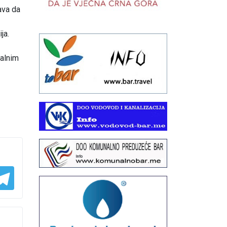
ava da
ja.
ealnim