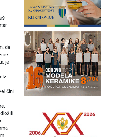
naš
ntar
m, da
a ne
acije
ista
eličini
ne,
dložili
a
dama
nim