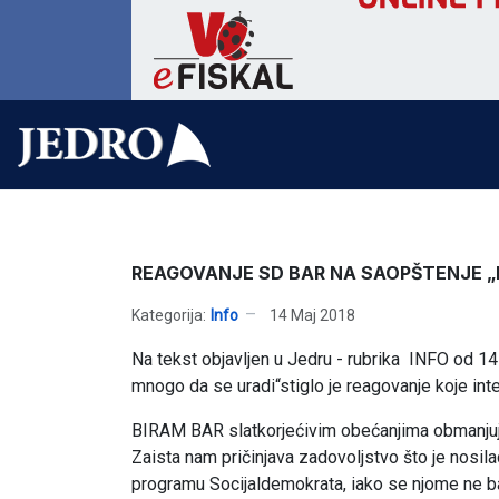
REAGOVANJE SD BAR NA SAOPŠTENJE „
Kategorija:
Info
14 Maj 2018
Na tekst objavljen u Jedru - rubrika INFO od 1
mnogo da se uradi“stiglo je reagovanje koje int
BIRAM BAR slatkorjećivim obećanjima obmanjuje 
Zaista nam pričinjava zadovoljstvo što je nosilac
programu Socijaldemokrata, iako se njome ne bav