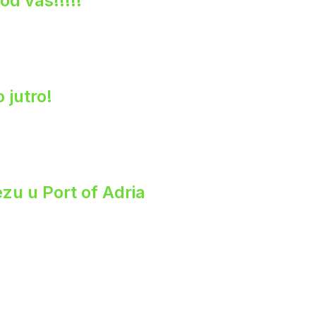
od vas!!!!!
 jutro!
zu u Port of Adria