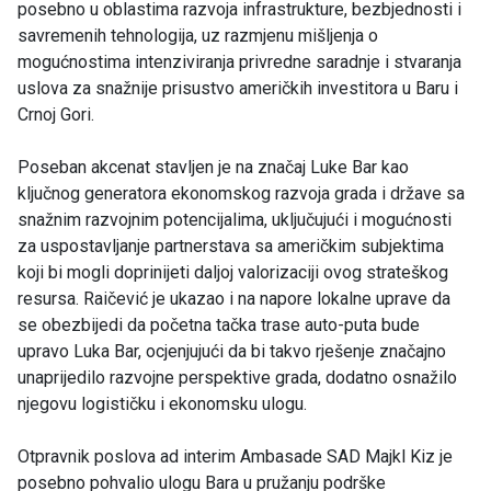
posebno u oblastima razvoja infrastrukture, bezbjednosti i
savremenih tehnologija, uz razmjenu mišljenja o
mogućnostima intenziviranja privredne saradnje i stvaranja
uslova za snažnije prisustvo američkih investitora u Baru i
Crnoj Gori.
Poseban akcenat stavljen je na značaj Luke Bar kao
ključnog generatora ekonomskog razvoja grada i države sa
snažnim razvojnim potencijalima, uključujući i mogućnosti
za uspostavljanje partnerstava sa američkim subjektima
koji bi mogli doprinijeti daljoj valorizaciji ovog strateškog
resursa. Raičević je ukazao i na napore lokalne uprave da
se obezbijedi da početna tačka trase auto-puta bude
upravo Luka Bar, ocjenjujući da bi takvo rješenje značajno
unaprijedilo razvojne perspektive grada, dodatno osnažilo
njegovu logističku i ekonomsku ulogu.
Otpravnik poslova ad interim Ambasade SAD Majkl Kiz je
posebno pohvalio ulogu Bara u pružanju podrške