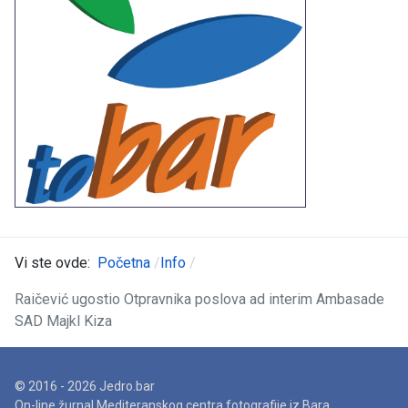
Vi ste ovde:
Početna
Info
Raičević ugostio Otpravnika poslova ad interim Ambasade
SAD Majkl Kiza
© 2016 - 2026 Jedro.bar
On-line žurnal Mediteranskog centra fotografije iz Bara