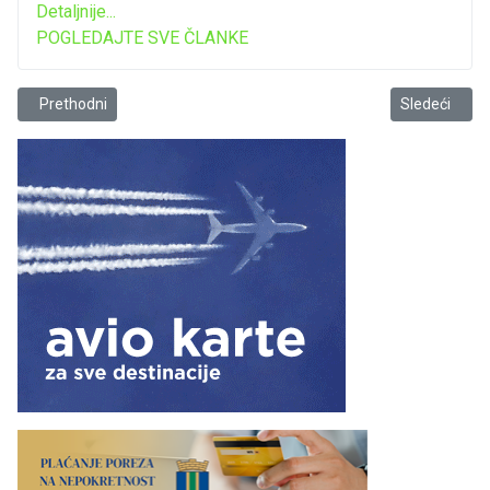
Detaljnije...
POGLEDAJTE SVE ČLANKE
Prethodni članak: Saopštenje ViK-a
Sledeći člana
Prethodni
Sledeći