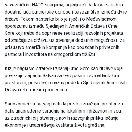
savezničkim NATO snagama, ocjenjujući da takva saradnja
dodatno jača partnerske odnose i savezništvo između dvije
države. Tokom sastanka bilo je riječi i o Međuvladinom
sporazumu između Sjedinjenih Američkih Država i Crne
Gore koji treba da doprinese realizaciji razvojnih projekata
od značaja za državu, uz stvaranje dodatnih mogućnosti za
prisustvo američkih kompanija kao pouzdanih privrednih
partnera i investitora na crnogorskom tržištu.
Kiz je naglasio strateški značaj Crne Gore kao države koja
povezuje Zapadni Balkan sa evropskim i evroatlantskim
prostorom, potvrdivši snažnu podršku Sjedinjenih Američkih
Država reformskim procesima.
Sagovornici su se saglasili da postoji značajan prostor za
dalje unapređenje saradnje na lokalnom i državnom nivou,
uz zajednički cilj stvaranja novih razvojnih prilika, jačanja
ekonomije i unapređenja kvaliteta života građana.