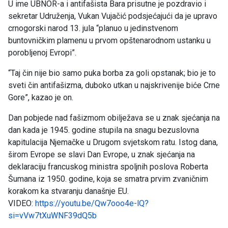
U ime UBNOR-a i antifašista Bara prisutne je pozdravio i
sekretar Udruženja, Vukan Vujačić podsjećajući da je upravo
crnogorski narod 13. jula “planuo u jedinstvenom
buntovničkim plamenu u prvom opštenarodnom ustanku u
porobljenoj Evropi”.
“Taj čin nije bio samo puka borba za goli opstanak; bio je to
sveti čin antifašizma, duboko utkan u najskrivenije biće Crne
Gore”, kazao je on.
Dan pobjede nad fašizmom obilježava se u znak sjećanja na
dan kada je 1945. godine stupila na snagu bezuslovna
kapitulacija Njemačke u Drugom svjetskom ratu. Istog dana,
širom Evrope se slavi Dan Evrope, u znak sjećanja na
deklaraciju francuskog ministra spoljnih poslova Roberta
Šumana iz 1950. godine, koja se smatra prvim zvaničnim
korakom ka stvaranju današnje EU.
VIDEO:
https://youtu.be/Qw7ooo4e-lQ?
si=vVw7tXuWNF39dQ5b