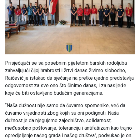
Prisjećajući se sa posebnim pijetetom barskih rodoljuba
zahvaljujući čijoj hrabrosti i žrtvi danas živimo slobodno,
Raičević je istakao da sjećanje na pretke ujedno predstavlja
odgovornost za sve ono što činimo danas, i za nasljeđe
koje će biti ostavljeno budućim generacijama.
“Naša dužnost nije samo da čuvamo spomenike, već da
čuvamo vrijednosti zbog kojih su oni podignuti. Naša
dužnost je da njegujemo zajedništvo, solidarnost,
međusobno poštovanje, toleranciju i antifašizam kao trajno
opredjeljenje našeg grada i našeg društva”, podvukao je on.