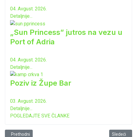
04. Avgust. 2026.
Detaljnije...
„Sun Princess” jutros na vezu u
Port of Adria
04. Avgust. 2026.
Detaljnije...
Poziv iz Župe Bar
03. Avgust. 2026.
Detaljnije...
POGLEDAJTE SVE ČLANKE
Prethodni članak: Vijest iz Barske plovidbe...
Sledeći član
Prethodni
Sledeći