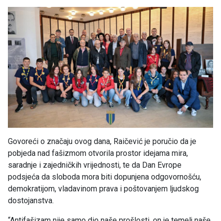
Govoreći o značaju ovog dana, Raičević je poručio da je
pobjeda nad fašizmom otvorila prostor idejama mira,
saradnje i zajedničkih vrijednosti, te da Dan Evrope
podsjeća da sloboda mora biti dopunjena odgovornošću,
demokratijom, vladavinom prava i poštovanjem ljudskog
dostojanstva.
“Antifašizam nije samo dio naše prošlosti, on je temelj naše