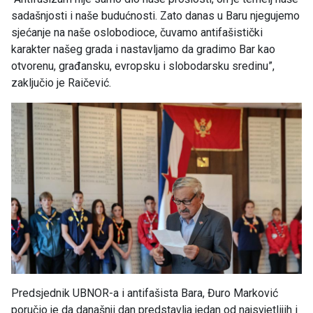
sadašnjosti i naše budućnosti. Zato danas u Baru njegujemo
sjećanje na naše oslobodioce, čuvamo antifašistički
karakter našeg grada i nastavljamo da gradimo Bar kao
otvorenu, građansku, evropsku i slobodarsku sredinu”,
zaključio je Raičević.
Predsjednik UBNOR-a i antifašista Bara, Đuro Marković
poručio je da današnji dan predstavlja jedan od najsvjetlijih i