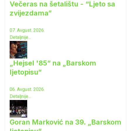
Večeras na šetalištu - “Ljeto sa
zvijezdama”
07. Avgust. 2026.
Detaljnije...
„Hejsel '85“ na „Barskom
ljetopisu“
06. Avgust. 2026.
Detaljnije...
Goran Marković na 39. „Barskom