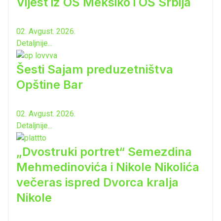
Vijest iz OŠ Meksiko i OŠ Srbija
02. Avgust. 2026.
Detaljnije...
Šesti Sajam preduzetništva
Opštine Bar
02. Avgust. 2026.
Detaljnije...
„Dvostruki portret“ Semezdina
Mehmedinovića i Nikole Nikolića
večeras ispred Dvorca kralja
Nikole