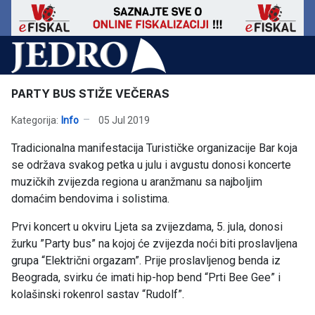
PARTY BUS STIŽE VEČERAS
Kategorija:
Info
05 Jul 2019
Tradicionalna manifestacija Turističke organizacije Bar koja
se održava svakog petka u julu i avgustu donosi koncerte
muzičkih zvijezda regiona u aranžmanu sa najboljim
domaćim bendovima i solistima.
Prvi koncert u okviru Ljeta sa zvijezdama, 5. jula, donosi
žurku ”Party bus” na kojoj će zvijezda noći biti proslavljena
grupa “Električni orgazam”. Prije proslavljenog benda iz
Beograda, svirku će imati hip-hop bend “Prti Bee Gee” i
kolašinski rokenrol sastav “Rudolf”.